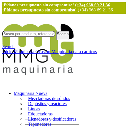
¡Pídanos presupuesto sin compromiso!
(+34) 968 69 21 36
¡Pídanos presupuesto sin compromiso!
(+34) 968 69 21 36
Search
Search
Inicio
Maquinaria Ocasión
Maquinaria para cárnicos
Maquinaria Nueva
Mezcladoras de sólidos
Depósitos y reactores
Líneas
Etiquetadoras
Llenadoras y dosificadoras
Taponadoras