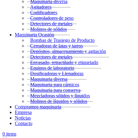
Maquinaria diversa
Agitadores
Codificadores
Controladores de peso
Detectores de metales
Molinos de sólidos
Maquinaria Ocasión
Bombas de Trasiego de Producto
Cerradoras de latas y tarros
Depósitos, almacenamiento y agitación
Detectores de metales
Envasado, retractilado y etiquetado
Equipos de laboratorio
Dosificadoras y Llenadoras
Maquinaria diversa
Maquinaria para cárnicos
Maquinaria para conserva
Mezcladoras sólidos y líquidos
Molinos de líquidos y sólidos
Compramos maquinaria
Empresa
Noticias
Contacto
0
items