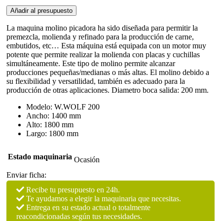
picadora
de
Añadir al presupuesto
carne
KRAMER
La maquina molino picadora ha sido diseñada para permitir la
GREBE
premezcla, molienda y refinado para la producción de carne,
en
embutidos, etc… Esta máquina está equipada con un motor muy
acero
potente que permite realizar la molienda con placas y cuchillas
inoxidable
simultáneamente. Este tipo de molino permite alcanzar
cantidad
producciones pequeñas/medianas o más altas. El molino debido a
su flexibilidad y versatilidad, también es adecuado para la
producción de otras aplicaciones. Diametro boca salida: 200 mm.
Modelo: W.WOLF 200
Ancho: 1400 mm
Alto: 1800 mm
Largo: 1800 mm
Estado maquinaria
Ocasión
Enviar ficha:
Recibe tu presupuesto en 24h.
Te ayudamos a elegir la maquinaria que necesitas.
Entrega en su estado actual o totalmente
reacondicionadas según tus necesidades.