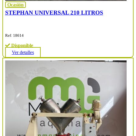
Ocasión
STEPHAN UNIVERSAL 210 LITROS
Ref: 18614
Disponible
Ver detalles