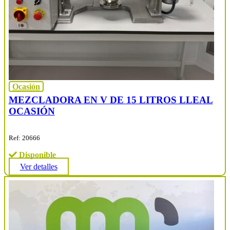
Ocasión
MEZCLADORA EN V DE 15 LITROS LLEAL
OCASIÓN
Ref: 20666
Disponible
Ver detalles