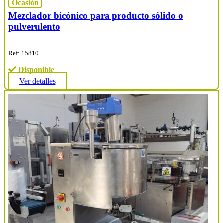
Ocasión
Mezclador bicónico para producto sólido o
pulverulento
Ref: 15810
Disponible
Ver detalles