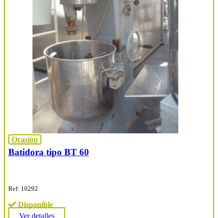
Ocasión
Batidora tipo BT 60
Ref: 10292
Disponible
Ver detalles