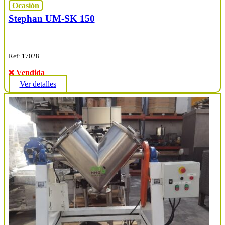
Ocasión
Stephan UM-SK 150
Ref: 17028
Vendida
Ver detalles