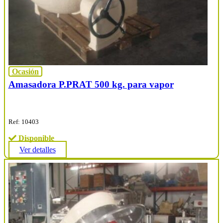
Ocasión
Amasadora P.PRAT 500 kg. para vapor
Ref: 10403
Disponible
Ver detalles