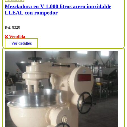
Mezcladora en V 1.000 litros acero inoxidable
LLEAL con rompedor
Ref: 8320
Vendida
Ver detalles