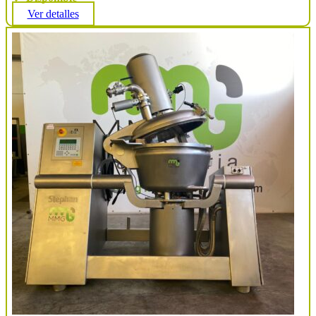
Ver detalles