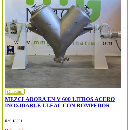
Ocasión
MEZCLADORA EN V 600 LITROS ACERO
INOXIDABLE LLEAL CON ROMPEDOR
Ref: 18801