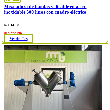
Ocasión
Mezcladora de bandas volteable en acero
inoxidable 500 litros con cuadro eléctrico
Ref: 14958
Vendida
Ver detalles