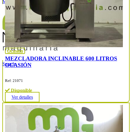
Menu
Ocasión
MEZCLADORA INCLINABLE 600 LITROS
Search
OCASIÓN
Ref: 21071
Disponible
Ver detalles