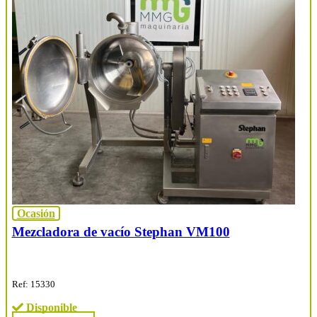
Ocasión
Mezcladora de vacío Stephan VM100
Ref: 15330
Disponible