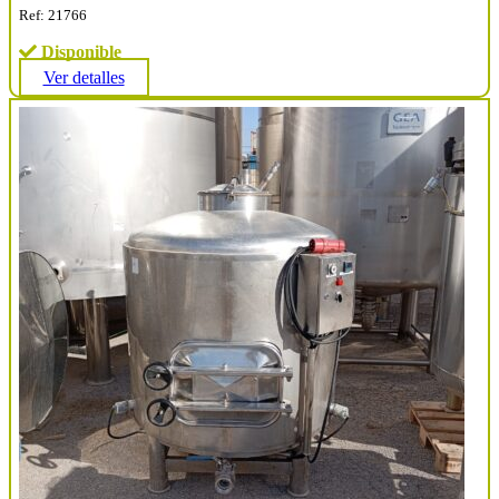
Ref: 21766
Disponible
Ver detalles