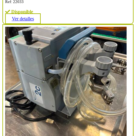
Ref: 22033
Disponible
Ver detalles