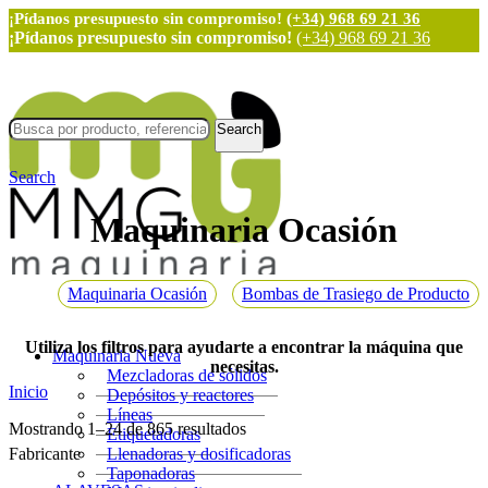
¡Pídanos presupuesto sin compromiso!
(+34) 968 69 21 36
¡Pídanos presupuesto sin compromiso!
(+34) 968 69 21 36
Search
Search
Maquinaria Ocasión
Maquinaria Ocasión
Bombas de Trasiego de Producto
Utiliza los filtros para ayudarte a encontrar la máquina que
Maquinaria Nueva
necesitas.
Mezcladoras de sólidos
Inicio
Depósitos y reactores
Líneas
Mostrando 1–24 de 865 resultados
Etiquetadoras
Fabricante
Llenadoras y dosificadoras
Taponadoras