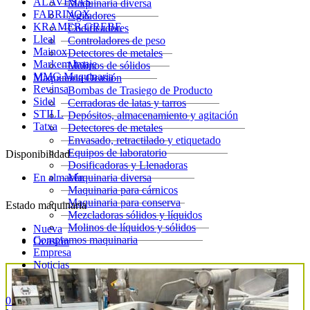
ALAVESAS
Maquinaria diversa
FABRINOX
Agitadores
KRAMER GREBE
Codificadores
Lleal
Controladores de peso
Mainox
Detectores de metales
Markem Imaje
Molinos de sólidos
MMG Maquinaria
Maquinaria Ocasión
Revinsa
Bombas de Trasiego de Producto
Sidel
Cerradoras de latas y tarros
STILL
Depósitos, almacenamiento y agitación
Tatxa
Detectores de metales
Envasado, retractilado y etiquetado
Equipos de laboratorio
Disponibilidad
Dosificadoras y Llenadoras
En almacén
Maquinaria diversa
Maquinaria para cárnicos
Maquinaria para conserva
Estado maquinaria
Mezcladoras sólidos y líquidos
Molinos de líquidos y sólidos
Nueva
Compramos maquinaria
Ocasión
Empresa
Noticias
Contacto
0
items