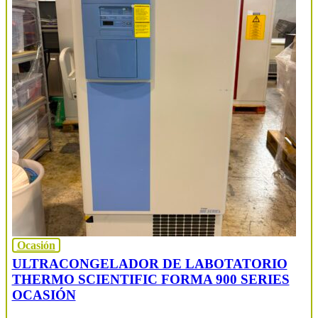
Ocasión
ULTRACONGELADOR DE LABOTATORIO
THERMO SCIENTIFIC FORMA 900 SERIES
OCASIÓN