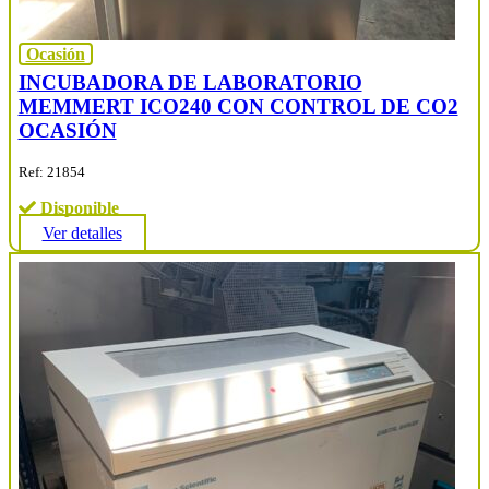
Ocasión
INCUBADORA DE LABORATORIO
MEMMERT ICO240 CON CONTROL DE CO2
OCASIÓN
Ref: 21854
Disponible
Ver detalles