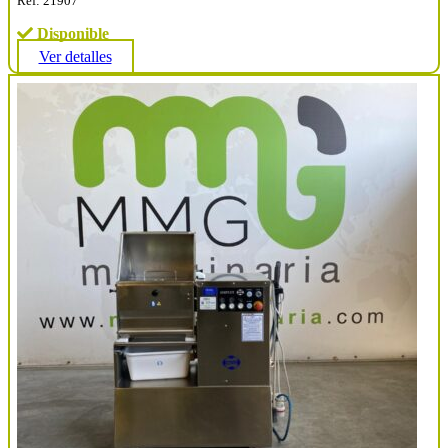
Ref: 21907
Disponible
Ver detalles