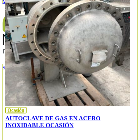
Menu
Search
Ocasión
AUTOCLAVE DE GAS EN ACERO
INOXIDABLE OCASIÓN