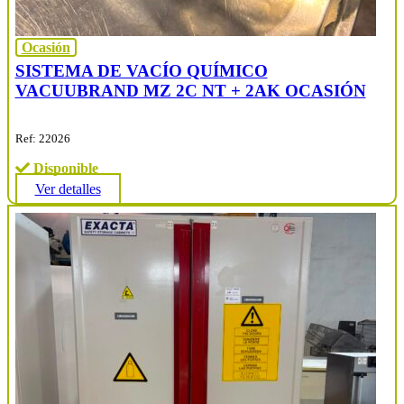
Ocasión
SISTEMA DE VACÍO QUÍMICO
VACUUBRAND MZ 2C NT + 2AK OCASIÓN
Ref: 22026
Disponible
Ver detalles