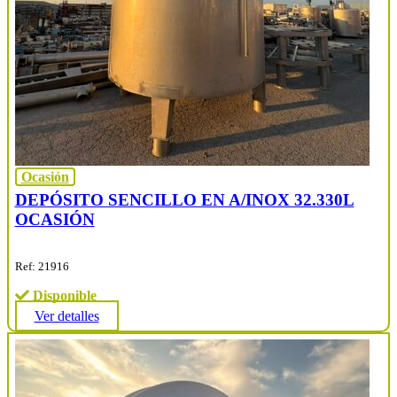
Ocasión
DEPÓSITO SENCILLO EN A/INOX 32.330L
OCASIÓN
Ref: 21916
Disponible
Ver detalles