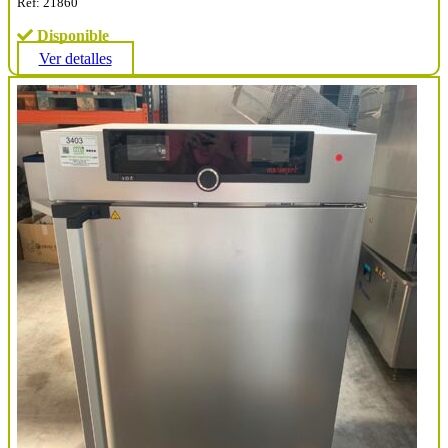
Ref: 21860
Disponible
Ver detalles