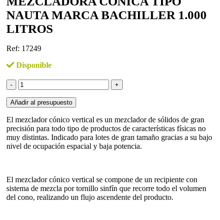
MEZCLADORA CÓNICA TIPO
NAUTA MARCA BACHILLER 1.000
LITROS
Ref: 17249
Disponible
Mezcladora
cónica
tipo
Añadir al presupuesto
nauta
marca
El mezclador cónico vertical es un mezclador de sólidos de gran
Bachiller
precisión para todo tipo de productos de características físicas no
1.000
muy distintas. Indicado para lotes de gran tamaño gracias a su bajo
litros
nivel de ocupación espacial y baja potencia.
cantidad
El mezclador cónico vertical se compone de un recipiente con
sistema de mezcla por tornillo sinfín que recorre todo el volumen
del cono, realizando un flujo ascendente del producto.