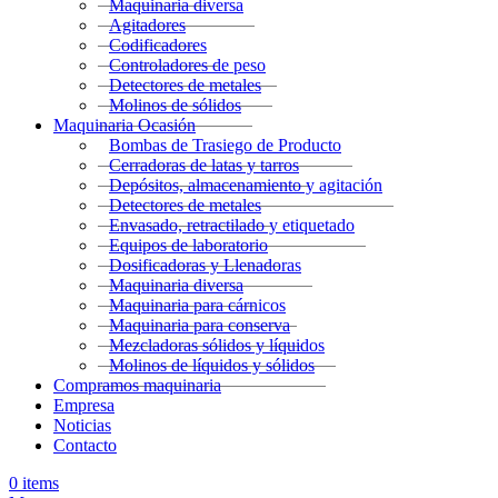
Maquinaria diversa
Agitadores
Codificadores
Controladores de peso
Detectores de metales
Molinos de sólidos
Maquinaria Ocasión
Bombas de Trasiego de Producto
Cerradoras de latas y tarros
Depósitos, almacenamiento y agitación
Detectores de metales
Envasado, retractilado y etiquetado
Equipos de laboratorio
Dosificadoras y Llenadoras
Maquinaria diversa
Maquinaria para cárnicos
Maquinaria para conserva
Mezcladoras sólidos y líquidos
Molinos de líquidos y sólidos
Compramos maquinaria
Empresa
Noticias
Contacto
0
items