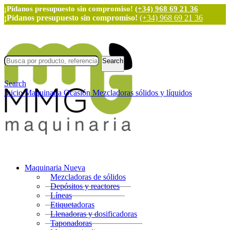
¡Pídanos presupuesto sin compromiso!
(+34) 968 69 21 36
¡Pídanos presupuesto sin compromiso!
(+34) 968 69 21 36
Search
Search
Inicio
Maquinaria Ocasión
Mezcladoras sólidos y líquidos
Maquinaria Nueva
Mezcladoras de sólidos
Depósitos y reactores
Líneas
Etiquetadoras
Llenadoras y dosificadoras
Taponadoras