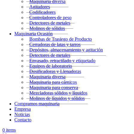
Maquinaria diversa
Agitadores
Codificadores
Controladores de peso
Detectores de metales
Molinos de sólidos
Maquinaria Ocasión
Bombas de Trasiego de Producto
Cerradoras de latas y tarros
Depósitos, almacenamiento y agitación
Detectores de metales
Envasado, retractilado y etiquetado
Equipos de laboratorio
Dosificadoras y Llenadoras
Maquinaria diversa
Maquinaria para cárnicos
Maquinaria para conserva
Mezcladoras sólidos y líquidos
Molinos de líquidos y sólidos
Compramos maquinaria
Empresa
Noticias
Contacto
0
items