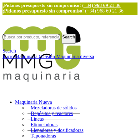
¡Pídanos presupuesto sin compromiso!
(+34) 968 69 21 36
¡Pídanos presupuesto sin compromiso!
(+34) 968 69 21 36
Search
Search
Inicio
Maquinaria Ocasión
Maquinaria diversa
Maquinaria Nueva
Mezcladoras de sólidos
Depósitos y reactores
Líneas
Etiquetadoras
Llenadoras y dosificadoras
Taponadoras