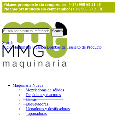
¡Pídanos presupuesto sin compromiso!
(+34) 968 69 21 36
¡Pídanos presupuesto sin compromiso!
(+34) 968 69 21 36
Search
Search
Inicio
Maquinaria Ocasión
Bombas de Trasiego de Producto
Maquinaria Nueva
Mezcladoras de sólidos
Depósitos y reactores
Líneas
Etiquetadoras
Llenadoras y dosificadoras
Taponadoras