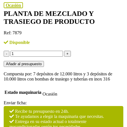
Ocasión
PLANTA DE MEZCLADO Y
TRASIEGO DE PRODUCTO
Ref: 7879
Disponible
Planta
de
mezclado
Añadir al presupuesto
y
trasiego
Compuesta por: 7 depósitos de 12.000 litros y 3 depósitos de
de
10.000 litros con bombas de trasiego y tuberías en inox 316
producto
cantidad
Estado maquinaria
Ocasión
Enviar ficha:
Recibe tu presupuesto en 24h.
Te ayudamos a elegir la maquinaria que necesitas.
Entrega en su estado actual o totalmente
reacondicionadas según tus necesidades.