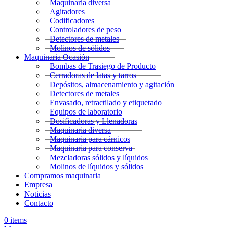
Maquinaria diversa
Agitadores
Codificadores
Controladores de peso
Detectores de metales
Molinos de sólidos
Maquinaria Ocasión
Bombas de Trasiego de Producto
Cerradoras de latas y tarros
Depósitos, almacenamiento y agitación
Detectores de metales
Envasado, retractilado y etiquetado
Equipos de laboratorio
Dosificadoras y Llenadoras
Maquinaria diversa
Maquinaria para cárnicos
Maquinaria para conserva
Mezcladoras sólidos y líquidos
Molinos de líquidos y sólidos
Compramos maquinaria
Empresa
Noticias
Contacto
0
items