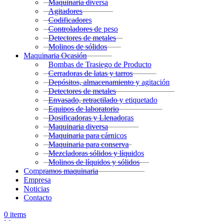
Maquinaria diversa
Agitadores
Codificadores
Controladores de peso
Detectores de metales
Molinos de sólidos
Maquinaria Ocasión
Bombas de Trasiego de Producto
Cerradoras de latas y tarros
Depósitos, almacenamiento y agitación
Detectores de metales
Envasado, retractilado y etiquetado
Equipos de laboratorio
Dosificadoras y Llenadoras
Maquinaria diversa
Maquinaria para cárnicos
Maquinaria para conserva
Mezcladoras sólidos y líquidos
Molinos de líquidos y sólidos
Compramos maquinaria
Empresa
Noticias
Contacto
0
items