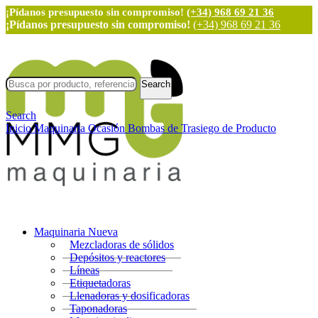
¡Pídanos presupuesto sin compromiso!
(+34) 968 69 21 36
¡Pídanos presupuesto sin compromiso!
(+34) 968 69 21 36
Search
Search
Inicio
Maquinaria Ocasión
Bombas de Trasiego de Producto
Maquinaria Nueva
Mezcladoras de sólidos
Depósitos y reactores
Líneas
Etiquetadoras
Llenadoras y dosificadoras
Taponadoras