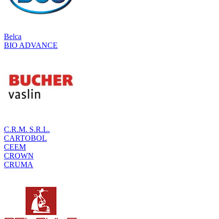
Belca
BIO ADVANCE
C.R.M. S.R.L.
CARTOBOL
CEEM
CROWN
CRUMA