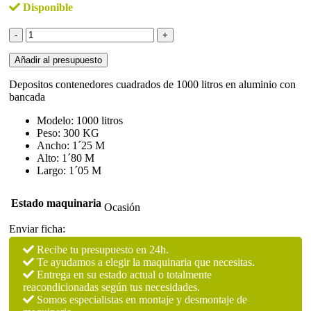
Disponible
Depositos
contenedores
cuadrados
Añadir al presupuesto
en
aluminio
Depositos contenedores cuadrados de 1000 litros en aluminio con
cantidad
bancada
Modelo: 1000 litros
Peso: 300 KG
Ancho: 1´25 M
Alto: 1´80 M
Largo: 1´05 M
Estado maquinaria
Ocasión
Enviar ficha:
Recibe tu presupuesto en 24h.
Te ayudamos a elegir la maquinaria que necesitas.
Entrega en su estado actual o totalmente
reacondicionadas según tus necesidades.
Somos especialistas en montaje y desmontaje de