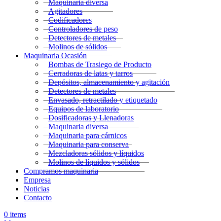
Maquinaria diversa
Agitadores
Codificadores
Controladores de peso
Detectores de metales
Molinos de sólidos
Maquinaria Ocasión
Bombas de Trasiego de Producto
Cerradoras de latas y tarros
Depósitos, almacenamiento y agitación
Detectores de metales
Envasado, retractilado y etiquetado
Equipos de laboratorio
Dosificadoras y Llenadoras
Maquinaria diversa
Maquinaria para cárnicos
Maquinaria para conserva
Mezcladoras sólidos y líquidos
Molinos de líquidos y sólidos
Compramos maquinaria
Empresa
Noticias
Contacto
0
items