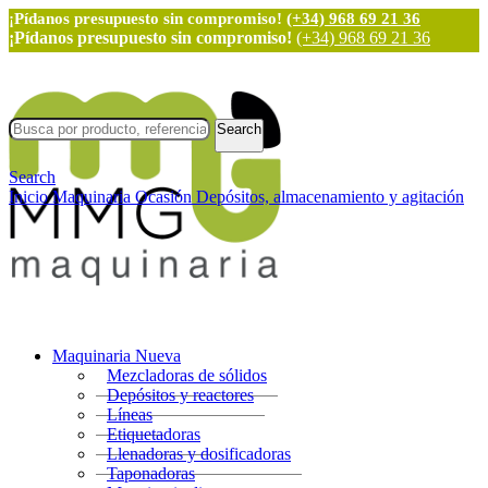
¡Pídanos presupuesto sin compromiso!
(+34) 968 69 21 36
¡Pídanos presupuesto sin compromiso!
(+34) 968 69 21 36
Search
Search
Inicio
Maquinaria Ocasión
Depósitos, almacenamiento y agitación
Maquinaria Nueva
Mezcladoras de sólidos
Depósitos y reactores
Líneas
Etiquetadoras
Llenadoras y dosificadoras
Taponadoras