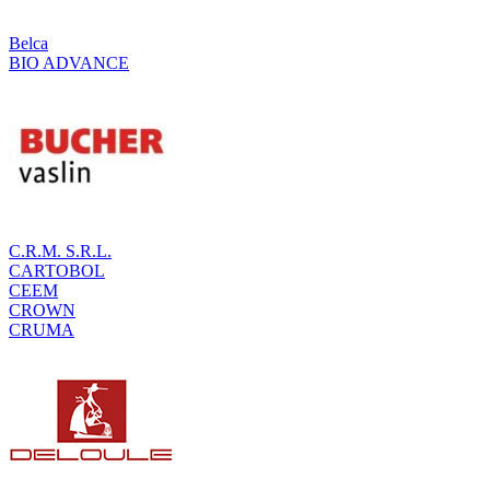
Belca
BIO ADVANCE
C.R.M. S.R.L.
CARTOBOL
CEEM
CROWN
CRUMA