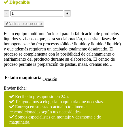
Disponible
Caldera
fusora
950
Añadir al presupuesto
litros
en
Es un equipo multifunción ideal para la fabricación de productos
acero
líquidos y viscosos que, para su elaboración, necesitan fases de
inoxidable
homogeneización (en procesos sólido / líquido y líquido / líquido)
con
y que además requieren un acabado totalmente desaireado. El
elevación
proceso se complementa con la posibilidad de calentamiento o
hidráulica
enfriamiento del producto durante su elaboración. El centro de
Lleal
proceso permite la preparación de pastas, maas, cremas etc…
cantidad
Estado maquinaria
Ocasión
Enviar ficha:
Recibe tu presupuesto en 24h.
Te ayudamos a elegir la maquinaria que necesitas.
Entrega en su estado actual o totalmente
reacondicionadas según tus necesidades.
Somos especialistas en montaje y desmontaje de
maquinaria.