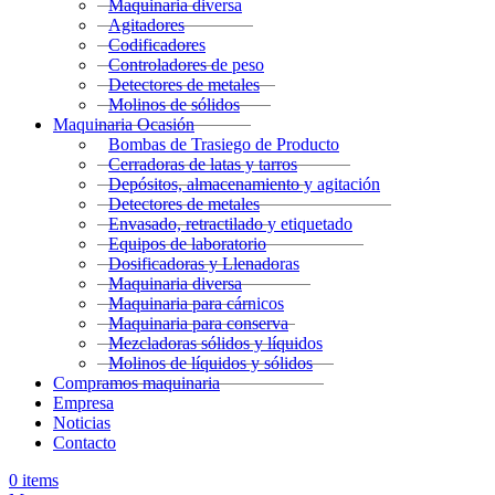
Maquinaria diversa
Agitadores
Codificadores
Controladores de peso
Detectores de metales
Molinos de sólidos
Maquinaria Ocasión
Bombas de Trasiego de Producto
Cerradoras de latas y tarros
Depósitos, almacenamiento y agitación
Detectores de metales
Envasado, retractilado y etiquetado
Equipos de laboratorio
Dosificadoras y Llenadoras
Maquinaria diversa
Maquinaria para cárnicos
Maquinaria para conserva
Mezcladoras sólidos y líquidos
Molinos de líquidos y sólidos
Compramos maquinaria
Empresa
Noticias
Contacto
0
items