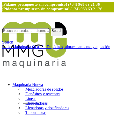
¡Pídanos presupuesto sin compromiso!
(+34) 968 69 21 36
¡Pídanos presupuesto sin compromiso!
(+34) 968 69 21 36
Search
Search
Inicio
Maquinaria Ocasión
Depósitos, almacenamiento y agitación
Maquinaria Nueva
Mezcladoras de sólidos
Depósitos y reactores
Líneas
Etiquetadoras
Llenadoras y dosificadoras
Taponadoras