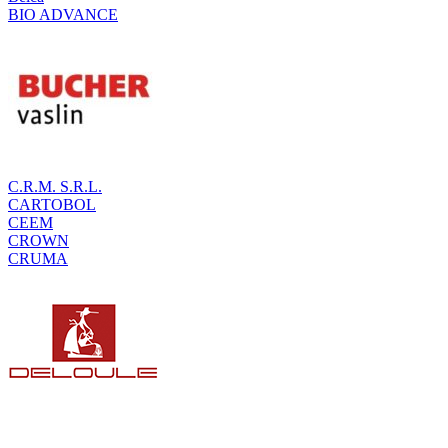
BIO ADVANCE
C.R.M. S.R.L.
CARTOBOL
CEEM
CROWN
CRUMA