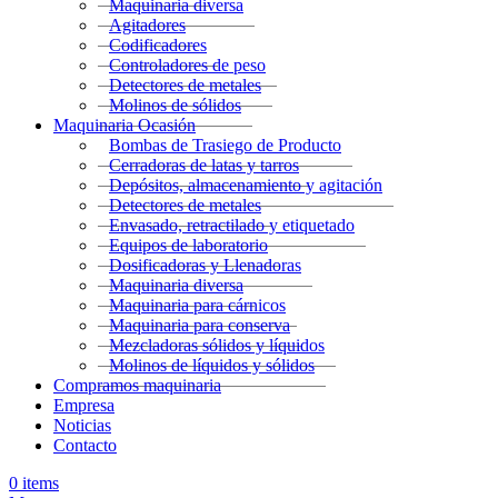
Maquinaria diversa
Agitadores
Codificadores
Controladores de peso
Detectores de metales
Molinos de sólidos
Maquinaria Ocasión
Bombas de Trasiego de Producto
Cerradoras de latas y tarros
Depósitos, almacenamiento y agitación
Detectores de metales
Envasado, retractilado y etiquetado
Equipos de laboratorio
Dosificadoras y Llenadoras
Maquinaria diversa
Maquinaria para cárnicos
Maquinaria para conserva
Mezcladoras sólidos y líquidos
Molinos de líquidos y sólidos
Compramos maquinaria
Empresa
Noticias
Contacto
0
items