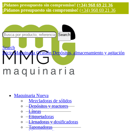
¡Pídanos presupuesto sin compromiso!
(+34) 968 69 21 36
¡Pídanos presupuesto sin compromiso!
(+34) 968 69 21 36
Search
Search
Inicio
Maquinaria Ocasión
Depósitos, almacenamiento y agitación
Maquinaria Nueva
Mezcladoras de sólidos
Depósitos y reactores
Líneas
Etiquetadoras
Llenadoras y dosificadoras
Taponadoras