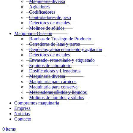
Maquinaria diversa
Agitadores
Codificadores
Controladores de peso
Detectores de metales
Molinos de sólidos
Maquinaria Ocasión
Bombas de Trasiego de Producto
Cerradoras de latas y tarros
Depósitos, almacenamiento y agitación
Detectores de metales
Envasado, retractilado y etiquetado
Equipos de laboratorio
Dosificadoras y Llenadoras
Maquinaria diversa
Maquinaria para cárnicos
Maquinaria para conserva
Mezcladoras sólidos y líquidos
Molinos de líquidos y sólidos
Compramos maquinaria
Empresa
Noticias
Contacto
0
items