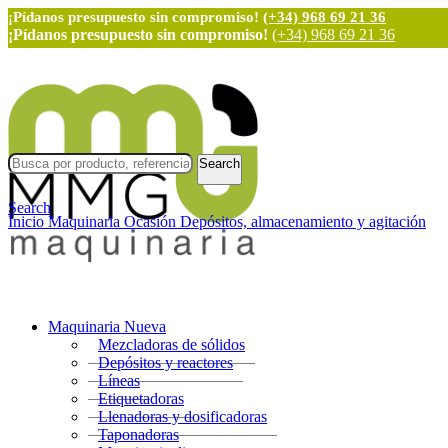
¡Pídanos presupuesto sin compromiso!
(+34) 968 69 21 36
¡Pídanos presupuesto sin compromiso!
(+34) 968 69 21 36
Search
Search
Inicio
Maquinaria Ocasión
Depósitos, almacenamiento y agitación
Maquinaria Nueva
Mezcladoras de sólidos
Depósitos y reactores
Líneas
Etiquetadoras
Llenadoras y dosificadoras
Taponadoras