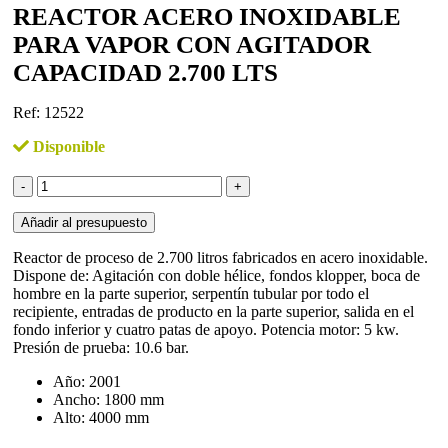
REACTOR ACERO INOXIDABLE
PARA VAPOR CON AGITADOR
CAPACIDAD 2.700 LTS
Ref: 12522
Disponible
Reactor
acero
inoxidable
Añadir al presupuesto
para
vapor
Reactor de proceso de 2.700 litros fabricados en acero inoxidable.
con
Dispone de: Agitación con doble hélice, fondos klopper, boca de
agitador
hombre en la parte superior, serpentín tubular por todo el
capacidad
recipiente, entradas de producto en la parte superior, salida en el
2.700
fondo inferior y cuatro patas de apoyo. Potencia motor: 5 kw.
lts
Presión de prueba: 10.6 bar.
cantidad
Año: 2001
Ancho: 1800 mm
Alto: 4000 mm