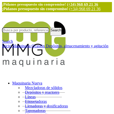
¡Pídanos presupuesto sin compromiso!
(+34) 968 69 21 36
¡Pídanos presupuesto sin compromiso!
(+34) 968 69 21 36
Search
Search
Inicio
Maquinaria Ocasión
Depósitos, almacenamiento y agitación
Maquinaria Nueva
Mezcladoras de sólidos
Depósitos y reactores
Líneas
Etiquetadoras
Llenadoras y dosificadoras
Taponadoras