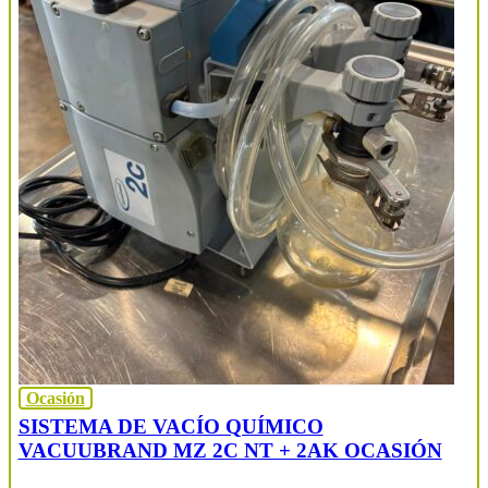
Ocasión
SISTEMA DE VACÍO QUÍMICO
VACUUBRAND MZ 2C NT + 2AK OCASIÓN