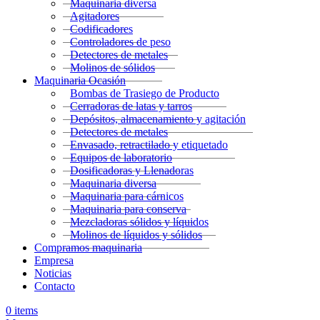
Maquinaria diversa
Agitadores
Codificadores
Controladores de peso
Detectores de metales
Molinos de sólidos
Maquinaria Ocasión
Bombas de Trasiego de Producto
Cerradoras de latas y tarros
Depósitos, almacenamiento y agitación
Detectores de metales
Envasado, retractilado y etiquetado
Equipos de laboratorio
Dosificadoras y Llenadoras
Maquinaria diversa
Maquinaria para cárnicos
Maquinaria para conserva
Mezcladoras sólidos y líquidos
Molinos de líquidos y sólidos
Compramos maquinaria
Empresa
Noticias
Contacto
0
items