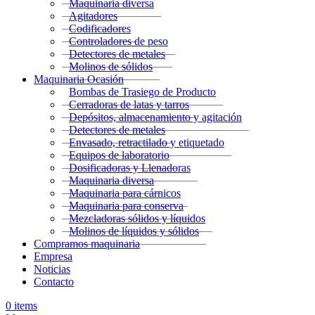
Maquinaria diversa
Agitadores
Codificadores
Controladores de peso
Detectores de metales
Molinos de sólidos
Maquinaria Ocasión
Bombas de Trasiego de Producto
Cerradoras de latas y tarros
Depósitos, almacenamiento y agitación
Detectores de metales
Envasado, retractilado y etiquetado
Equipos de laboratorio
Dosificadoras y Llenadoras
Maquinaria diversa
Maquinaria para cárnicos
Maquinaria para conserva
Mezcladoras sólidos y líquidos
Molinos de líquidos y sólidos
Compramos maquinaria
Empresa
Noticias
Contacto
0
items