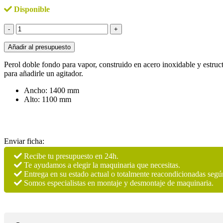
Disponible
Perol
de
doble
Añadir al presupuesto
fondo
vapor
Perol doble fondo para vapor, construido en acero inoxidable y estruct
en
para añadirle un agitador.
acero
inoxidable
Ancho: 1400 mm
300
Alto: 1100 mm
lts
cantidad
Enviar ficha:
Recibe tu presupuesto en 24h.
Te ayudamos a elegir la maquinaria que necesitas.
Entrega en su estado actual o totalmente reacondicionadas segú
Somos especialistas en montaje y desmontaje de maquinaria.