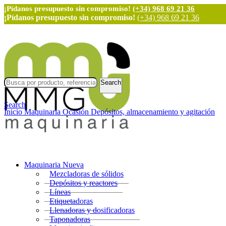
¡Pídanos presupuesto sin compromiso!
(+34) 968 69 21 36
¡Pídanos presupuesto sin compromiso!
(+34) 968 69 21 36
Search
Search
Inicio
Maquinaria Ocasión
Depósitos, almacenamiento y agitación
Maquinaria Nueva
Mezcladoras de sólidos
Depósitos y reactores
Líneas
Etiquetadoras
Llenadoras y dosificadoras
Taponadoras