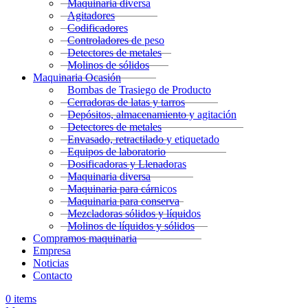
Maquinaria diversa
Agitadores
Codificadores
Controladores de peso
Detectores de metales
Molinos de sólidos
Maquinaria Ocasión
Bombas de Trasiego de Producto
Cerradoras de latas y tarros
Depósitos, almacenamiento y agitación
Detectores de metales
Envasado, retractilado y etiquetado
Equipos de laboratorio
Dosificadoras y Llenadoras
Maquinaria diversa
Maquinaria para cárnicos
Maquinaria para conserva
Mezcladoras sólidos y líquidos
Molinos de líquidos y sólidos
Compramos maquinaria
Empresa
Noticias
Contacto
0
items