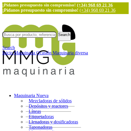
¡Pídanos presupuesto sin compromiso!
(+34) 968 69 21 36
¡Pídanos presupuesto sin compromiso!
(+34) 968 69 21 36
Search
Search
Inicio
Maquinaria Ocasión
Maquinaria diversa
Maquinaria Nueva
Mezcladoras de sólidos
Depósitos y reactores
Líneas
Etiquetadoras
Llenadoras y dosificadoras
Taponadoras