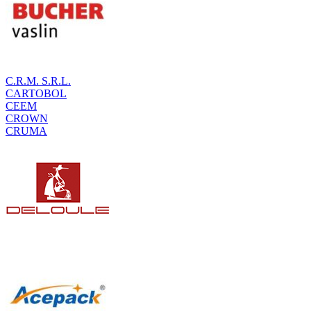
C.R.M. S.R.L.
CARTOBOL
CEEM
CROWN
CRUMA