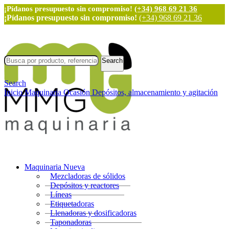
¡Pídanos presupuesto sin compromiso!
(+34) 968 69 21 36
¡Pídanos presupuesto sin compromiso!
(+34) 968 69 21 36
Search
Search
Inicio
Maquinaria Ocasión
Depósitos, almacenamiento y agitación
Maquinaria Nueva
Mezcladoras de sólidos
Depósitos y reactores
Líneas
Etiquetadoras
Llenadoras y dosificadoras
Taponadoras