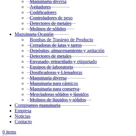
Maquinaria diversa
Agitadores
Codificadores
Controladores de peso
Detectores de metales
Molinos de sólidos
Maquinaria Ocasión
Bombas de Trasiego de Producto
Cerradoras de latas y tarros
Depósitos, almacenamiento y agitación
Detectores de metales
Envasado, retractilado y etiquetado
Equipos de laboratorio
Dosificadoras y Llenadoras
Maquinaria diversa
Maquinaria para cárnicos
Maquinaria para conserva
Mezcladoras sólidos y líquidos
Molinos de líquidos y sólidos
Compramos maquinaria
Empresa
Noticias
Contacto
0
items