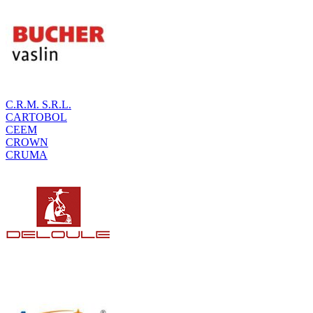
C.R.M. S.R.L.
CARTOBOL
CEEM
CROWN
CRUMA