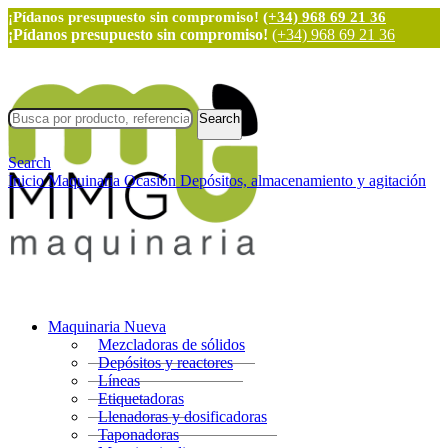
¡Pídanos presupuesto sin compromiso!
(+34) 968 69 21 36
¡Pídanos presupuesto sin compromiso!
(+34) 968 69 21 36
Search
Search
Inicio
Maquinaria Ocasión
Depósitos, almacenamiento y agitación
Maquinaria Nueva
Mezcladoras de sólidos
Depósitos y reactores
Líneas
Etiquetadoras
Llenadoras y dosificadoras
Taponadoras