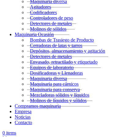
Maquinaria diversa
Agitadores
Codificadores
Controladores de peso
Detectores de metales
Molinos de sólidos
Maquinaria Ocasión
Bombas de Trasiego de Producto
Cerradoras de latas y tarros
Depósitos, almacenamiento y agitación
Detectores de metales
Envasado, retractilado y etiquetado
Equipos de laboratorio
Dosificadoras y Llenadoras
Maquinaria diversa
Maquinaria para cárnicos
Maquinaria para conserva
Mezcladoras sólidos y líquidos
Molinos de líquidos y sólidos
Compramos maquinaria
Empresa
Noticias
Contacto
0
items