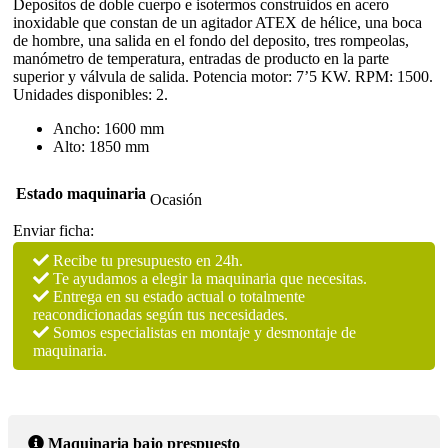
e
Depositos de doble cuerpo e isotermos construidos en acero
isotermos
inoxidable que constan de un agitador ATEX de hélice, una boca
con
de hombre, una salida en el fondo del deposito, tres rompeolas,
agitador
manómetro de temperatura, entradas de producto en la parte
ATEX
superior y válvula de salida. Potencia motor: 7’5 KW. RPM: 1500.
en
Unidades disponibles: 2.
acero
inoxidable
Ancho: 1600 mm
para
Alto: 1850 mm
instalar
en
Estado maquinaria
Ocasión
bancada
con
Enviar ficha:
capacidad
2.000
Recibe tu presupuesto en 24h.
litros
Te ayudamos a elegir la maquinaria que necesitas.
cantidad
Entrega en su estado actual o totalmente
reacondicionadas según tus necesidades.
Somos especialistas en montaje y desmontaje de
maquinaria.
Maquinaria bajo prespuesto