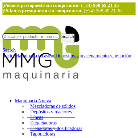
¡Pídanos presupuesto sin compromiso!
(+34) 968 69 21 36
¡Pídanos presupuesto sin compromiso!
(+34) 968 69 21 36
Search
Search
Inicio
Maquinaria Ocasión
Depósitos, almacenamiento y agitación
Maquinaria Nueva
Mezcladoras de sólidos
Depósitos y reactores
Líneas
Etiquetadoras
Llenadoras y dosificadoras
Taponadoras