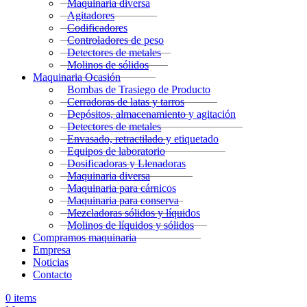
Maquinaria diversa
Agitadores
Codificadores
Controladores de peso
Detectores de metales
Molinos de sólidos
Maquinaria Ocasión
Bombas de Trasiego de Producto
Cerradoras de latas y tarros
Depósitos, almacenamiento y agitación
Detectores de metales
Envasado, retractilado y etiquetado
Equipos de laboratorio
Dosificadoras y Llenadoras
Maquinaria diversa
Maquinaria para cárnicos
Maquinaria para conserva
Mezcladoras sólidos y líquidos
Molinos de líquidos y sólidos
Compramos maquinaria
Empresa
Noticias
Contacto
0
items