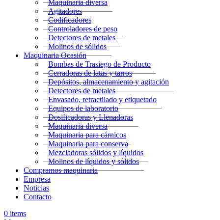
Maquinaria diversa
Agitadores
Codificadores
Controladores de peso
Detectores de metales
Molinos de sólidos
Maquinaria Ocasión
Bombas de Trasiego de Producto
Cerradoras de latas y tarros
Depósitos, almacenamiento y agitación
Detectores de metales
Envasado, retractilado y etiquetado
Equipos de laboratorio
Dosificadoras y Llenadoras
Maquinaria diversa
Maquinaria para cárnicos
Maquinaria para conserva
Mezcladoras sólidos y líquidos
Molinos de líquidos y sólidos
Compramos maquinaria
Empresa
Noticias
Contacto
0
items