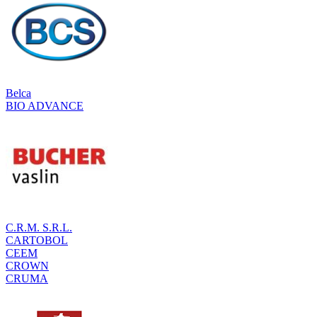
Belca
BIO ADVANCE
C.R.M. S.R.L.
CARTOBOL
CEEM
CROWN
CRUMA