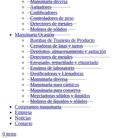
Maquinaria diversa
Agitadores
Codificadores
Controladores de peso
Detectores de metales
Molinos de sólidos
Maquinaria Ocasión
Bombas de Trasiego de Producto
Cerradoras de latas y tarros
Depósitos, almacenamiento y agitación
Detectores de metales
Envasado, retractilado y etiquetado
Equipos de laboratorio
Dosificadoras y Llenadoras
Maquinaria diversa
Maquinaria para cárnicos
Maquinaria para conserva
Mezcladoras sólidos y líquidos
Molinos de líquidos y sólidos
Compramos maquinaria
Empresa
Noticias
Contacto
0
items