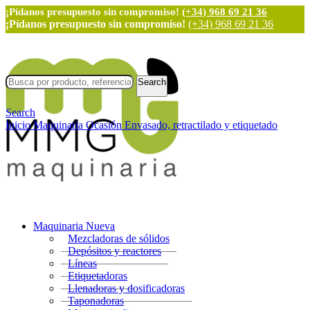
¡Pídanos presupuesto sin compromiso!
(+34) 968 69 21 36
¡Pídanos presupuesto sin compromiso!
(+34) 968 69 21 36
Search
Search
Inicio
Maquinaria Ocasión
Envasado, retractilado y etiquetado
Maquinaria Nueva
Mezcladoras de sólidos
Depósitos y reactores
Líneas
Etiquetadoras
Llenadoras y dosificadoras
Taponadoras