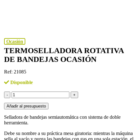
Ocasión
TERMOSELLADORA ROTATIVA
DE BANDEJAS OCASIÓN
Ref: 21085
Disponible
TERMOSELLADORA
ROTATIVA
DE
Añadir al presupuesto
BANDEJAS
OCASIÓN
Selladora de bandejas semiautomática con sistema de doble
cantidad
herramienta.
Debe su nombre a su práctica mesa giratoria: mientras la máquina
sella al vacío y purga las bandejas con gas en una sola estación, el