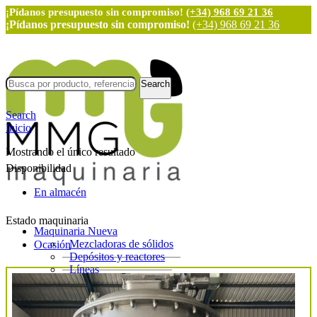
¡Pídanos presupuesto sin compromiso!
(+34) 968 69 21 36
¡Pídanos presupuesto sin compromiso!
(+34) 968 69 21 36
Search
Search
Inicio
Mostrando el único resultado
Disponibilidad
En almacén
Estado maquinaria
Maquinaria Nueva
Mezcladoras de sólidos
Ocasión
Depósitos y reactores
Líneas
Etiquetadoras
Llenadoras y dosificadoras
Taponadoras