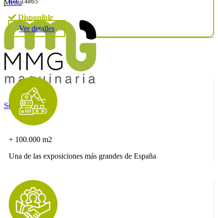
Ref: 14865
Menu
Disponible
Ver detalles
Search
+ 100.000 m2
Una de las exposiciones más grandes de España