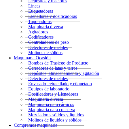
Depósitos y reactores
Líneas
Etiquetadoras
Llenadoras y dosificadoras
Taponadoras
Maquinaria diversa
Agitadores
Codificadores
Controladores de peso
Detectores de metales
Molinos de sólidos
Maquinaria Ocasión
Bombas de Trasiego de Producto
Cerradoras de latas y tarros
Depósitos, almacenamiento y agitación
Detectores de metales
Envasado, retractilado y etiquetado
Equipos de laboratorio
Dosificadoras y Llenadoras
Maquinaria diversa
Maquinaria para cárnicos
Maquinaria para conserva
Mezcladoras sólidos y líquidos
Molinos de líquidos y sólidos
Compramos maquinaria