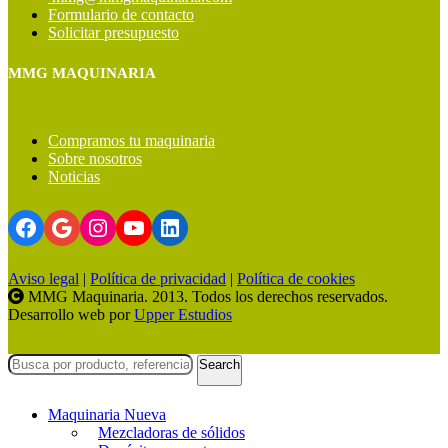
Formulario de contacto
Solicitar presupuesto
MMG MAQUINARIA
Compramos tu maquinaria
Sobre nosotros
Noticias
Facebook
Google
Instagram
YouTube
LinkedIn
Aviso legal
|
Política de privacidad
|
Política de cookies
MMG Maquinaria. 2013. Todos los derechos reservados.
Desarrollo web por
Upper Estudios
Search
Maquinaria Nueva
Mezcladoras de sólidos