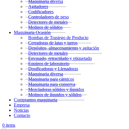
Maquinaria diversa
Agitadores
Codificadores
Controladores de peso
Detectores de metales
Molinos de sólidos
Maquinaria Ocasión
Bombas de Trasiego de Producto
Cerradoras de latas y tarros
Depósitos, almacenamiento y agitación
Detectores de metales
Envasado, retractilado y etiquetado
Equipos de laboratorio
Dosificadoras y Llenadoras
Maquinaria diversa
Maquinaria para cárnicos
Maquinaria para conserva
Mezcladoras sólidos y líquidos
Molinos de líquidos y sólidos
Compramos maquinaria
Empresa
Noticias
Contacto
0
items