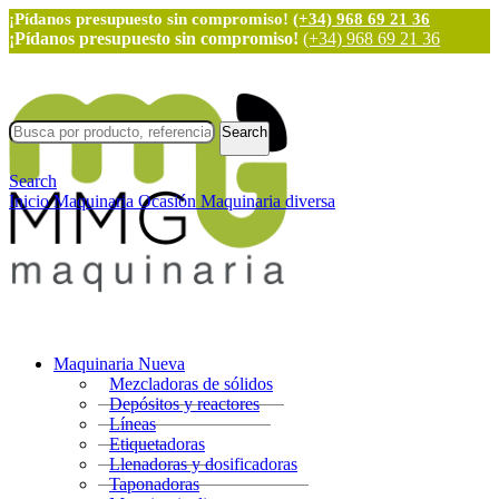
¡Pídanos presupuesto sin compromiso!
(+34) 968 69 21 36
¡Pídanos presupuesto sin compromiso!
(+34) 968 69 21 36
Search
Search
Inicio
Maquinaria Ocasión
Maquinaria diversa
Maquinaria Nueva
Mezcladoras de sólidos
Depósitos y reactores
Líneas
Etiquetadoras
Llenadoras y dosificadoras
Taponadoras