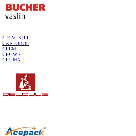
C.R.M. S.R.L.
CARTOBOL
CEEM
CROWN
CRUMA