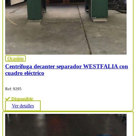
Ocasión
Centrífuga decanter separador WESTFALIA con
cuadro eléctrico
Ref: 9295
Disponible
Ver detalles