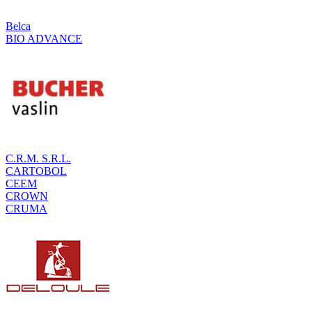
Belca
BIO ADVANCE
C.R.M. S.R.L.
CARTOBOL
CEEM
CROWN
CRUMA