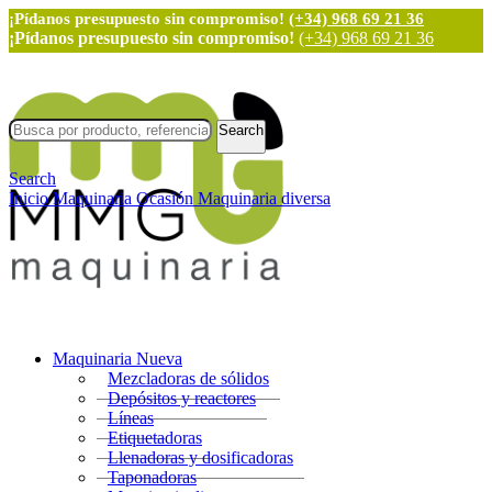
¡Pídanos presupuesto sin compromiso!
(+34) 968 69 21 36
¡Pídanos presupuesto sin compromiso!
(+34) 968 69 21 36
Search
Search
Inicio
Maquinaria Ocasión
Maquinaria diversa
Maquinaria Nueva
Mezcladoras de sólidos
Depósitos y reactores
Líneas
Etiquetadoras
Llenadoras y dosificadoras
Taponadoras