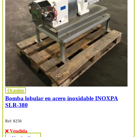
Ocasión
Bomba lobular en acero inoxidable INOXPA
SLR-380
Ref: 8256
Vendida