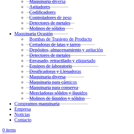
Maquinaria diversa
Agitadores
Codificadores
Controladores de peso
Detectores de metales
Molinos de sólidos
Maquinaria Ocasión
Bombas de Trasiego de Producto
Cerradoras de latas y tarros
Depósitos, almacenamiento y agitación
Detectores de metales
Envasado, retractilado y etiquetado
Equipos de laboratorio
Dosificadoras y Llenadoras
Maquinaria diversa
Maquinaria para cárnicos
Maquinaria para conserva
Mezcladoras sólidos y líquidos
Molinos de líquidos y sólidos
Compramos maquinaria
Empresa
Noticias
Contacto
0
items