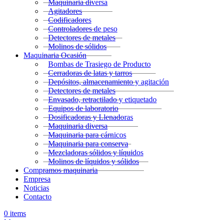
Maquinaria diversa
Agitadores
Codificadores
Controladores de peso
Detectores de metales
Molinos de sólidos
Maquinaria Ocasión
Bombas de Trasiego de Producto
Cerradoras de latas y tarros
Depósitos, almacenamiento y agitación
Detectores de metales
Envasado, retractilado y etiquetado
Equipos de laboratorio
Dosificadoras y Llenadoras
Maquinaria diversa
Maquinaria para cárnicos
Maquinaria para conserva
Mezcladoras sólidos y líquidos
Molinos de líquidos y sólidos
Compramos maquinaria
Empresa
Noticias
Contacto
0
items