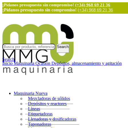
¡Pídanos presupuesto sin compromiso!
(+34) 968 69 21 36
¡Pídanos presupuesto sin compromiso!
(+34) 968 69 21 36
Search
Search
Inicio
Maquinaria Ocasión
Depósitos, almacenamiento y agitación
Maquinaria Nueva
Mezcladoras de sólidos
Depósitos y reactores
Líneas
Etiquetadoras
Llenadoras y dosificadoras
Taponadoras