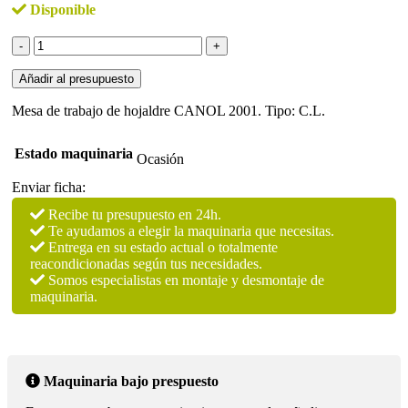
Disponible
Mesa
de
trabajo
Añadir al presupuesto
de
hojaldre
Mesa de trabajo de hojaldre CANOL 2001. Tipo: C.L.
CANOL
cantidad
Estado maquinaria
Ocasión
Enviar ficha:
Recibe tu presupuesto en 24h.
Te ayudamos a elegir la maquinaria que necesitas.
Entrega en su estado actual o totalmente
reacondicionadas según tus necesidades.
Somos especialistas en montaje y desmontaje de
maquinaria.
Maquinaria bajo prespuesto