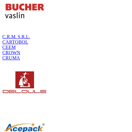
C.R.M. S.R.L.
CARTOBOL
CEEM
CROWN
CRUMA