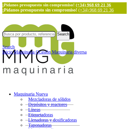
¡Pídanos presupuesto sin compromiso!
(+34) 968 69 21 36
¡Pídanos presupuesto sin compromiso!
(+34) 968 69 21 36
Search
Search
Inicio
Maquinaria Ocasión
Maquinaria diversa
Maquinaria Nueva
Mezcladoras de sólidos
Depósitos y reactores
Líneas
Etiquetadoras
Llenadoras y dosificadoras
Taponadoras