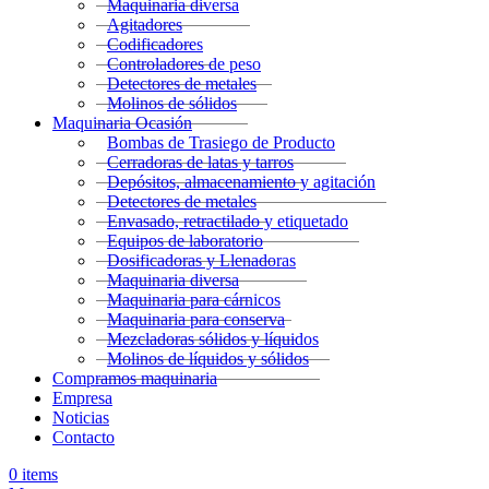
Maquinaria diversa
Agitadores
Codificadores
Controladores de peso
Detectores de metales
Molinos de sólidos
Maquinaria Ocasión
Bombas de Trasiego de Producto
Cerradoras de latas y tarros
Depósitos, almacenamiento y agitación
Detectores de metales
Envasado, retractilado y etiquetado
Equipos de laboratorio
Dosificadoras y Llenadoras
Maquinaria diversa
Maquinaria para cárnicos
Maquinaria para conserva
Mezcladoras sólidos y líquidos
Molinos de líquidos y sólidos
Compramos maquinaria
Empresa
Noticias
Contacto
0
items