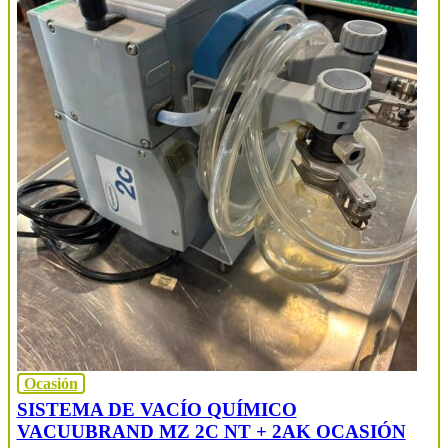
Ocasión
SISTEMA DE VACÍO QUÍMICO
VACUUBRAND MZ 2C NT + 2AK OCASIÓN