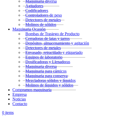
Maquinaria diversa
Agitadores
Codificadores
Controladores de peso
Detectores de metales
Molinos de sólidos
Maquinaria Ocasión
Bombas de Trasiego de Producto
Cerradoras de latas y tarros
Depósitos, almacenamiento y agitación
Detectores de metales
Envasado, retractilado y etiquetado
Equipos de laboratorio
Dosificadoras y Llenadoras
Maquinaria diversa
Maquinaria para cárnicos
Maquinaria para conserva
Mezcladoras sólidos y líquidos
Molinos de líquidos y sólidos
Compramos maquinaria
Empresa
Noticias
Contacto
0
items