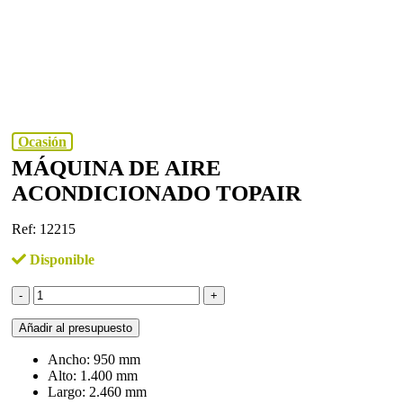
Ocasión
MÁQUINA DE AIRE
ACONDICIONADO TOPAIR
Ref: 12215
Disponible
Máquina
de
aire
Añadir al presupuesto
acondicionado
TOPAIR
Ancho: 950 mm
cantidad
Alto: 1.400 mm
Largo: 2.460 mm