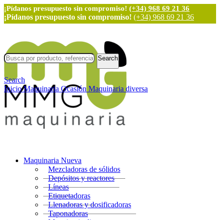
¡Pídanos presupuesto sin compromiso!
(+34) 968 69 21 36
¡Pídanos presupuesto sin compromiso!
(+34) 968 69 21 36
Search
Search
Inicio
Maquinaria Ocasión
Maquinaria diversa
Maquinaria Nueva
Mezcladoras de sólidos
Depósitos y reactores
Líneas
Etiquetadoras
Llenadoras y dosificadoras
Taponadoras