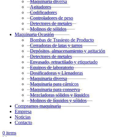
Maquinaria diversa
Agitadores
Codificadores
Controladores de peso
Detectores de metales
Molinos de sólidos
Maquinaria Ocasión
Bombas de Trasiego de Producto
Cerradoras de latas y tarros
Depósitos, almacenamiento y agitación
Detectores de metales
Envasado, retractilado y etiquetado
Equipos de laboratorio
Dosificadoras y Llenadoras
Maquinaria diversa
Maquinaria para cárnicos
Maquinaria para conserva
Mezcladoras sólidos y líquidos
Molinos de líquidos y sólidos
Compramos maquinaria
Empresa
Noticias
Contacto
0
items