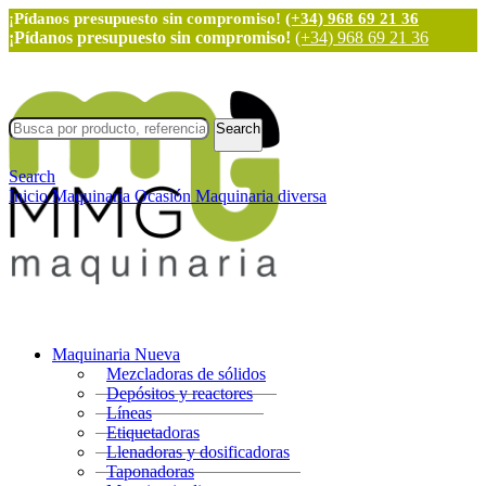
¡Pídanos presupuesto sin compromiso!
(+34) 968 69 21 36
¡Pídanos presupuesto sin compromiso!
(+34) 968 69 21 36
Search
Search
Inicio
Maquinaria Ocasión
Maquinaria diversa
Maquinaria Nueva
Mezcladoras de sólidos
Depósitos y reactores
Líneas
Etiquetadoras
Llenadoras y dosificadoras
Taponadoras