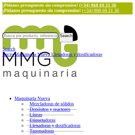
¡Pídanos presupuesto sin compromiso!
(+34) 968 69 21 36
¡Pídanos presupuesto sin compromiso!
(+34) 968 69 21 36
Search
Search
Inicio
Maquinaria Nueva
Llenadoras y dosificadoras
Maquinaria Nueva
Mezcladoras de sólidos
Depósitos y reactores
Líneas
Etiquetadoras
Llenadoras y dosificadoras
Taponadoras