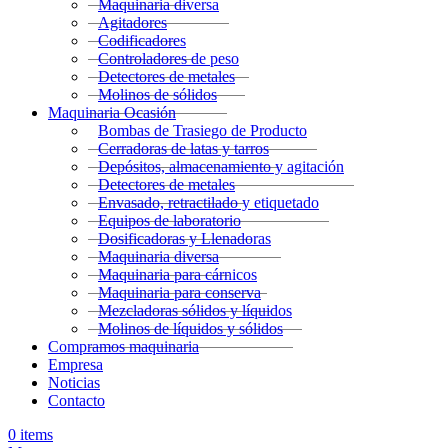
Maquinaria diversa
Agitadores
Codificadores
Controladores de peso
Detectores de metales
Molinos de sólidos
Maquinaria Ocasión
Bombas de Trasiego de Producto
Cerradoras de latas y tarros
Depósitos, almacenamiento y agitación
Detectores de metales
Envasado, retractilado y etiquetado
Equipos de laboratorio
Dosificadoras y Llenadoras
Maquinaria diversa
Maquinaria para cárnicos
Maquinaria para conserva
Mezcladoras sólidos y líquidos
Molinos de líquidos y sólidos
Compramos maquinaria
Empresa
Noticias
Contacto
0
items