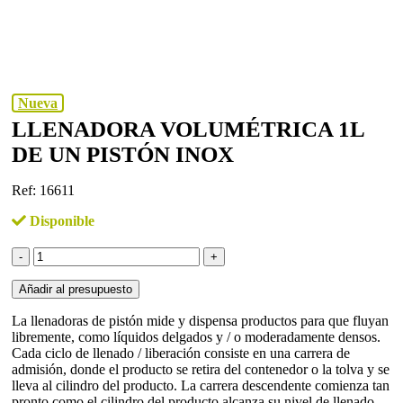
Nueva
LLENADORA VOLUMÉTRICA 1L
DE UN PISTÓN INOX
Ref: 16611
Disponible
LLENADORA
VOLUMÉTRICA
1L
Añadir al presupuesto
DE
UN
La llenadoras de pistón mide y dispensa productos para que fluyan
PISTÓN
libremente, como líquidos delgados y / o moderadamente densos.
INOX
Cada ciclo de llenado / liberación consiste en una carrera de
cantidad
admisión, donde el producto se retira del contenedor o la tolva y se
lleva al cilindro del producto. La carrera descendente comienza tan
pronto como el cilindro del producto alcanza su nivel de llenado