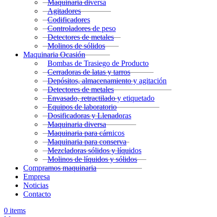
Maquinaria diversa
Agitadores
Codificadores
Controladores de peso
Detectores de metales
Molinos de sólidos
Maquinaria Ocasión
Bombas de Trasiego de Producto
Cerradoras de latas y tarros
Depósitos, almacenamiento y agitación
Detectores de metales
Envasado, retractilado y etiquetado
Equipos de laboratorio
Dosificadoras y Llenadoras
Maquinaria diversa
Maquinaria para cárnicos
Maquinaria para conserva
Mezcladoras sólidos y líquidos
Molinos de líquidos y sólidos
Compramos maquinaria
Empresa
Noticias
Contacto
0
items