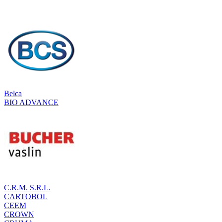
Belca
BIO ADVANCE
C.R.M. S.R.L.
CARTOBOL
CEEM
CROWN