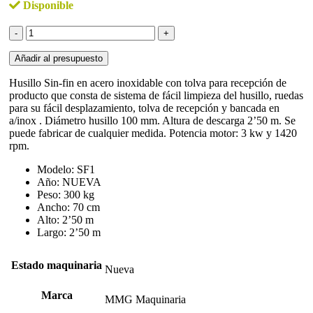
Disponible
Husillo
sin-
fin
Añadir al presupuesto
en
acero
Husillo Sin-fin en acero inoxidable con tolva para recepción de
inoxidable
producto que consta de sistema de fácil limpieza del husillo, ruedas
de
para su fácil desplazamiento, tolva de recepción y bancada en
nueva
a/inox . Diámetro husillo 100 mm. Altura de descarga 2’50 m. Se
construcción
puede fabricar de cualquier medida. Potencia motor: 3 kw y 1420
cantidad
rpm.
Modelo: SF1
Año: NUEVA
Peso: 300 kg
Ancho: 70 cm
Alto: 2’50 m
Largo: 2’50 m
Estado maquinaria
Nueva
Marca
MMG Maquinaria