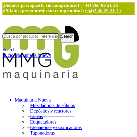
¡Pídanos presupuesto sin compromiso!
(+34) 968 69 21 36
¡Pídanos presupuesto sin compromiso!
(+34) 968 69 21 36
Search
Search
Inicio
Maquinaria Nueva
Maquinaria Nueva
Mezcladoras de sólidos
Depósitos y reactores
Líneas
Etiquetadoras
Llenadoras y dosificadoras
Taponadoras