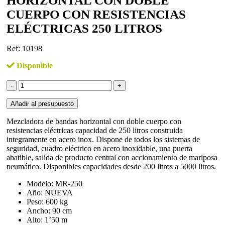
HORIZONTAL CON DOBLE
CUERPO CON RESISTENCIAS
ELÉCTRICAS 250 LITROS
Ref: 10198
Disponible
Mezcladora
de
bandas
Añadir al presupuesto
horizontal
con
Mezcladora de bandas horizontal con doble cuerpo con
doble
resistencias eléctricas capacidad de 250 litros construida
cuerpo
integramente en acero inox. Dispone de todos los sistemas de
con
seguridad, cuadro eléctrico en acero inoxidable, una puerta
resistencias
abatible, salida de producto central con accionamiento de mariposa
eléctricas
neumático. Disponibles capacidades desde 200 litros a 5000 litros.
250
litros
Modelo: MR-250
cantidad
Año: NUEVA
Peso: 600 kg
Ancho: 90 cm
Alto: 1’50 m