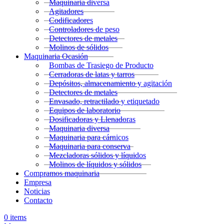
Maquinaria diversa
Agitadores
Codificadores
Controladores de peso
Detectores de metales
Molinos de sólidos
Maquinaria Ocasión
Bombas de Trasiego de Producto
Cerradoras de latas y tarros
Depósitos, almacenamiento y agitación
Detectores de metales
Envasado, retractilado y etiquetado
Equipos de laboratorio
Dosificadoras y Llenadoras
Maquinaria diversa
Maquinaria para cárnicos
Maquinaria para conserva
Mezcladoras sólidos y líquidos
Molinos de líquidos y sólidos
Compramos maquinaria
Empresa
Noticias
Contacto
0
items