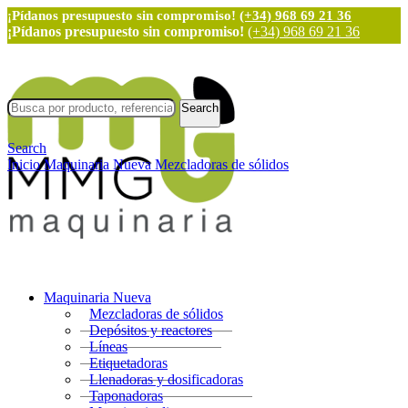
¡Pídanos presupuesto sin compromiso!
(+34) 968 69 21 36
¡Pídanos presupuesto sin compromiso!
(+34) 968 69 21 36
Search
Search
Inicio
Maquinaria Nueva
Mezcladoras de sólidos
Maquinaria Nueva
Mezcladoras de sólidos
Depósitos y reactores
Líneas
Etiquetadoras
Llenadoras y dosificadoras
Taponadoras