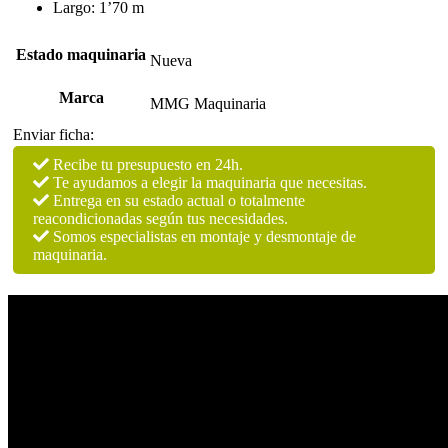
Largo: 1’70 m
Estado maquinaria
Nueva
Marca
MMG Maquinaria
Enviar ficha:
Recibe tu presupuesto en 24h.
Te ayudamos a elegir la maquinaria que necesitas.
Entrega en su estado actual o totalmente
reacondicionadas según tus necesidades.
Somos especialistas en montaje y desmontaje de
maquinaria.