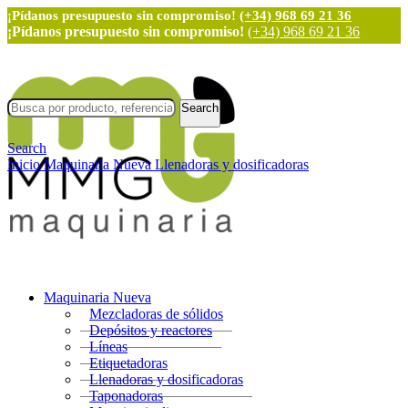
¡Pídanos presupuesto sin compromiso!
(+34) 968 69 21 36
¡Pídanos presupuesto sin compromiso!
(+34) 968 69 21 36
Search
Search
Inicio
Maquinaria Nueva
Llenadoras y dosificadoras
Maquinaria Nueva
Mezcladoras de sólidos
Depósitos y reactores
Líneas
Etiquetadoras
Llenadoras y dosificadoras
Taponadoras