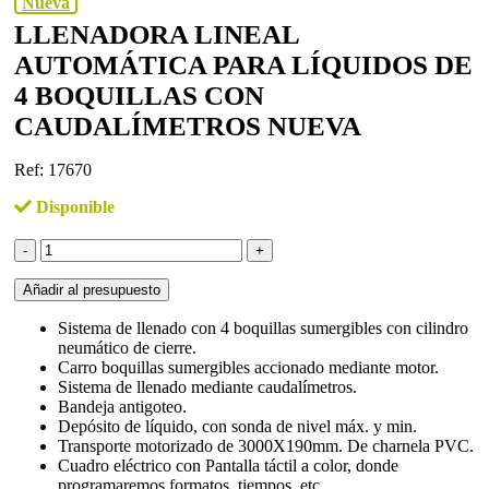
Nueva
LLENADORA LINEAL
AUTOMÁTICA PARA LÍQUIDOS DE
4 BOQUILLAS CON
CAUDALÍMETROS NUEVA
Ref: 17670
Disponible
Llenadora
lineal
automática
Añadir al presupuesto
para
líquidos
Sistema de llenado con 4 boquillas sumergibles con cilindro
de
neumático de cierre.
4
Carro boquillas sumergibles accionado mediante motor.
boquillas
Sistema de llenado mediante caudalímetros.
con
Bandeja antigoteo.
caudalímetros
Depósito de líquido, con sonda de nivel máx. y min.
nueva
Transporte motorizado de 3000X190mm. De charnela PVC.
cantidad
Cuadro eléctrico con Pantalla táctil a color, donde
programaremos formatos, tiempos, etc.