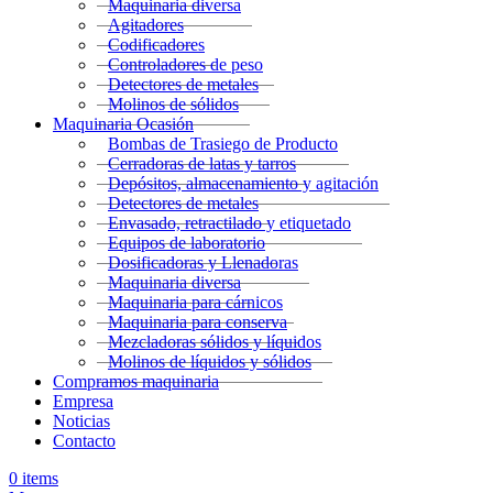
Maquinaria diversa
Agitadores
Codificadores
Controladores de peso
Detectores de metales
Molinos de sólidos
Maquinaria Ocasión
Bombas de Trasiego de Producto
Cerradoras de latas y tarros
Depósitos, almacenamiento y agitación
Detectores de metales
Envasado, retractilado y etiquetado
Equipos de laboratorio
Dosificadoras y Llenadoras
Maquinaria diversa
Maquinaria para cárnicos
Maquinaria para conserva
Mezcladoras sólidos y líquidos
Molinos de líquidos y sólidos
Compramos maquinaria
Empresa
Noticias
Contacto
0
items