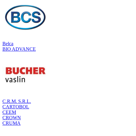
Belca
BIO ADVANCE
C.R.M. S.R.L.
CARTOBOL
CEEM
CROWN
CRUMA