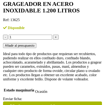
GRAGEADOR EN ACERO
INOXIDABLE 1.200 LITROS
Ref: 13625
Disponible
Grageador
en
acero
Añadir al presupuesto
inoxidable
1.200
Ideal para todo tipo de productos que requieran ser recubiertos,
litros
pudiendo realizar en ellos confitado duro, confitado blando,
cantidad
achocolatado, acaramelado y abrillantado. Los productos a gragear
pueden ser caramelos, extruidos, pasas, maní, almendras y
cualquier otro producto de forma ovoide, circular plano u ovalado
etc. Los productos llegan a obtener un excelente acabado, color
uniforme y excelente brillo. Dispone de volante volteador.
Estado maquinaria
Ocasión
Enviar ficha: