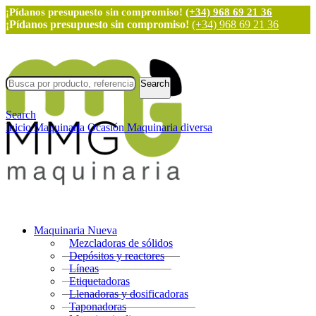
¡Pídanos presupuesto sin compromiso!
(+34) 968 69 21 36
¡Pídanos presupuesto sin compromiso!
(+34) 968 69 21 36
Search
Search
Inicio
Maquinaria Ocasión
Maquinaria diversa
Maquinaria Nueva
Mezcladoras de sólidos
Depósitos y reactores
Líneas
Etiquetadoras
Llenadoras y dosificadoras
Taponadoras