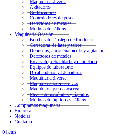
Maquinaria diversa
Agitadores
Codificadores
Controladores de peso
Detectores de metales
Molinos de sólidos
Maquinaria Ocasión
Bombas de Trasiego de Producto
Cerradoras de latas y tarros
Depósitos, almacenamiento y agitación
Detectores de metales
Envasado, retractilado y etiquetado
Equipos de laboratorio
Dosificadoras y Llenadoras
Maquinaria diversa
Maquinaria para cárnicos
Maquinaria para conserva
Mezcladoras sólidos y líquidos
Molinos de líquidos y sólidos
Compramos maquinaria
Empresa
Noticias
Contacto
0
items