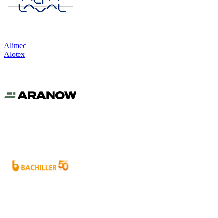
Alimec
Alotex