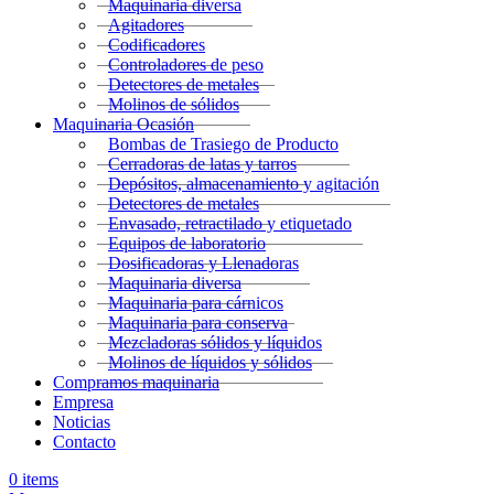
Maquinaria diversa
Agitadores
Codificadores
Controladores de peso
Detectores de metales
Molinos de sólidos
Maquinaria Ocasión
Bombas de Trasiego de Producto
Cerradoras de latas y tarros
Depósitos, almacenamiento y agitación
Detectores de metales
Envasado, retractilado y etiquetado
Equipos de laboratorio
Dosificadoras y Llenadoras
Maquinaria diversa
Maquinaria para cárnicos
Maquinaria para conserva
Mezcladoras sólidos y líquidos
Molinos de líquidos y sólidos
Compramos maquinaria
Empresa
Noticias
Contacto
0
items