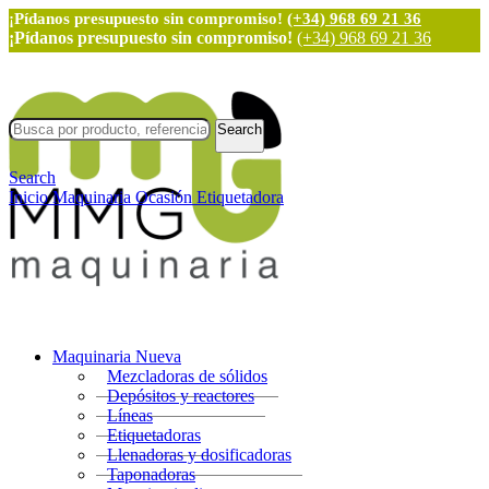
¡Pídanos presupuesto sin compromiso!
(+34) 968 69 21 36
¡Pídanos presupuesto sin compromiso!
(+34) 968 69 21 36
Search
Search
Inicio
Maquinaria Ocasión
Etiquetadora
Maquinaria Nueva
Mezcladoras de sólidos
Depósitos y reactores
Líneas
Etiquetadoras
Llenadoras y dosificadoras
Taponadoras