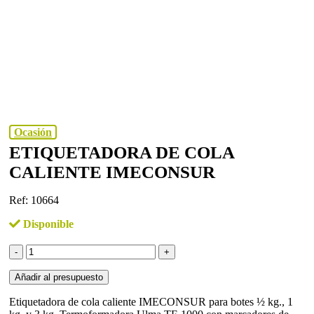
Ocasión
ETIQUETADORA DE COLA
CALIENTE IMECONSUR
Ref: 10664
Disponible
Etiquetadora
de
cola
Añadir al presupuesto
caliente
IMECONSUR
Etiquetadora de cola caliente IMECONSUR para botes ½ kg., 1
cantidad