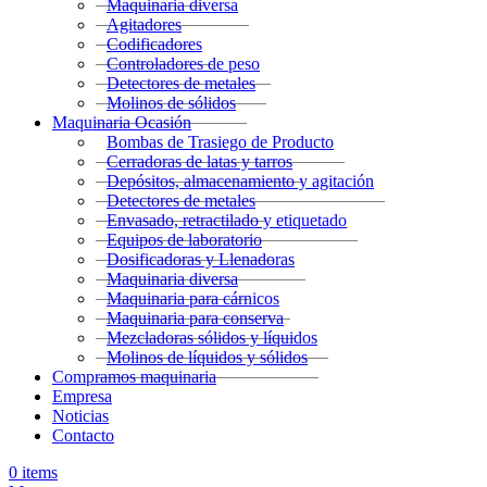
Maquinaria diversa
Agitadores
Codificadores
Controladores de peso
Detectores de metales
Molinos de sólidos
Maquinaria Ocasión
Bombas de Trasiego de Producto
Cerradoras de latas y tarros
Depósitos, almacenamiento y agitación
Detectores de metales
Envasado, retractilado y etiquetado
Equipos de laboratorio
Dosificadoras y Llenadoras
Maquinaria diversa
Maquinaria para cárnicos
Maquinaria para conserva
Mezcladoras sólidos y líquidos
Molinos de líquidos y sólidos
Compramos maquinaria
Empresa
Noticias
Contacto
0
items