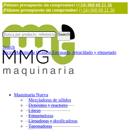
¡Pídanos presupuesto sin compromiso!
(+34) 968 69 21 36
¡Pídanos presupuesto sin compromiso!
(+34) 968 69 21 36
Search
Search
Inicio
Maquinaria Ocasión
Envasado, retractilado y etiquetado
Maquinaria Nueva
Mezcladoras de sólidos
Depósitos y reactores
Líneas
Etiquetadoras
Llenadoras y dosificadoras
Taponadoras