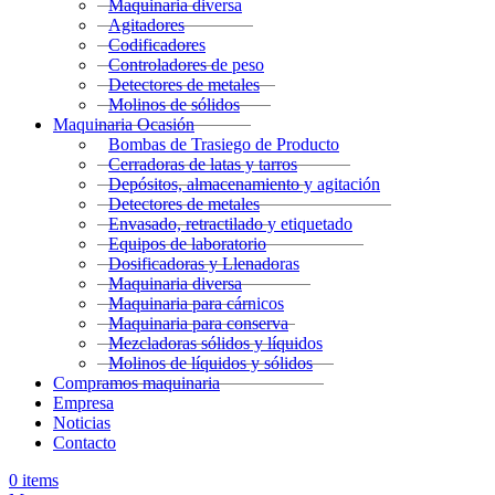
Maquinaria diversa
Agitadores
Codificadores
Controladores de peso
Detectores de metales
Molinos de sólidos
Maquinaria Ocasión
Bombas de Trasiego de Producto
Cerradoras de latas y tarros
Depósitos, almacenamiento y agitación
Detectores de metales
Envasado, retractilado y etiquetado
Equipos de laboratorio
Dosificadoras y Llenadoras
Maquinaria diversa
Maquinaria para cárnicos
Maquinaria para conserva
Mezcladoras sólidos y líquidos
Molinos de líquidos y sólidos
Compramos maquinaria
Empresa
Noticias
Contacto
0
items