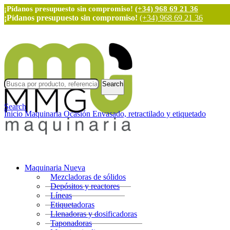
¡Pídanos presupuesto sin compromiso!
(+34) 968 69 21 36
¡Pídanos presupuesto sin compromiso!
(+34) 968 69 21 36
Search
Search
Inicio
Maquinaria Ocasión
Envasado, retractilado y etiquetado
Maquinaria Nueva
Mezcladoras de sólidos
Depósitos y reactores
Líneas
Etiquetadoras
Llenadoras y dosificadoras
Taponadoras