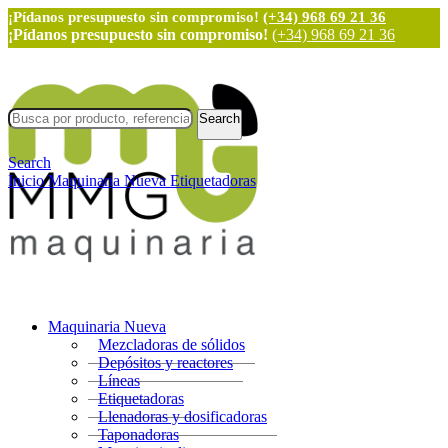
¡Pídanos presupuesto sin compromiso!
(+34) 968 69 21 36
¡Pídanos presupuesto sin compromiso!
(+34) 968 69 21 36
Search
Search
Inicio
Maquinaria Nueva
Etiquetadoras
Maquinaria Nueva
Mezcladoras de sólidos
Depósitos y reactores
Líneas
Etiquetadoras
Llenadoras y dosificadoras
Taponadoras