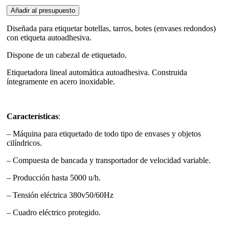
CILINDRO
Añadir al presupuesto
PARA
ENVASES
Diseñada para etiquetar botellas, tarros, botes (envases redondos)
REDONDOS
con etiqueta autoadhesiva.
NUEVA
Dispone de un cabezal de etiquetado.
cantidad
Etiquetadora lineal automática autoadhesiva. Construida
íntegramente en acero inoxidable.
Características
:
– Máquina para etiquetado de todo tipo de envases y objetos
cilíndricos.
– Compuesta de bancada y transportador de velocidad variable.
– Producción hasta 5000 u/h.
– Tensión eléctrica 380v50/60Hz
– Cuadro eléctrico protegido.