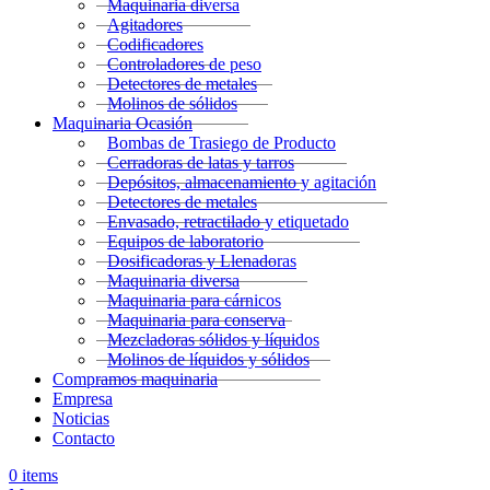
Maquinaria diversa
Agitadores
Codificadores
Controladores de peso
Detectores de metales
Molinos de sólidos
Maquinaria Ocasión
Bombas de Trasiego de Producto
Cerradoras de latas y tarros
Depósitos, almacenamiento y agitación
Detectores de metales
Envasado, retractilado y etiquetado
Equipos de laboratorio
Dosificadoras y Llenadoras
Maquinaria diversa
Maquinaria para cárnicos
Maquinaria para conserva
Mezcladoras sólidos y líquidos
Molinos de líquidos y sólidos
Compramos maquinaria
Empresa
Noticias
Contacto
0
items