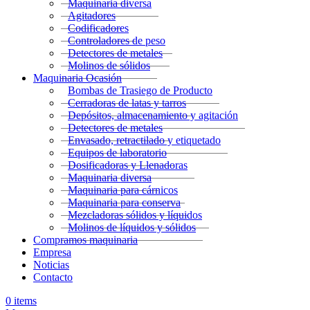
Maquinaria diversa
Agitadores
Codificadores
Controladores de peso
Detectores de metales
Molinos de sólidos
Maquinaria Ocasión
Bombas de Trasiego de Producto
Cerradoras de latas y tarros
Depósitos, almacenamiento y agitación
Detectores de metales
Envasado, retractilado y etiquetado
Equipos de laboratorio
Dosificadoras y Llenadoras
Maquinaria diversa
Maquinaria para cárnicos
Maquinaria para conserva
Mezcladoras sólidos y líquidos
Molinos de líquidos y sólidos
Compramos maquinaria
Empresa
Noticias
Contacto
0
items