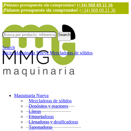
¡Pídanos presupuesto sin compromiso!
(+34) 968 69 21 36
¡Pídanos presupuesto sin compromiso!
(+34) 968 69 21 36
Search
Search
Inicio
Maquinaria Nueva
Mezcladoras de sólidos
Maquinaria Nueva
Mezcladoras de sólidos
Depósitos y reactores
Líneas
Etiquetadoras
Llenadoras y dosificadoras
Taponadoras