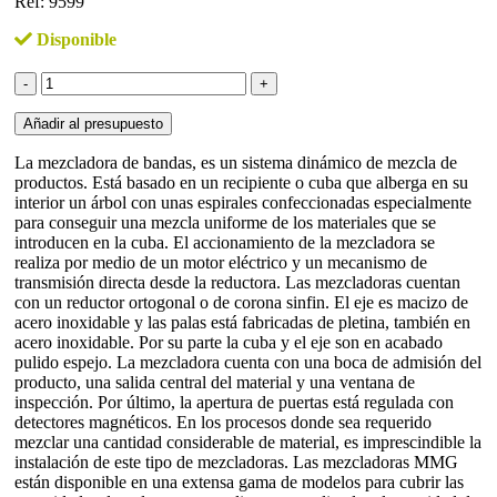
Ref: 9599
Disponible
Mezcladora
de
bandas
Añadir al presupuesto
horizontal
en
La mezcladora de bandas, es un sistema dinámico de mezcla de
acero
productos. Está basado en un recipiente o cuba que alberga en su
inoxidable
interior un árbol con unas espirales confeccionadas especialmente
con
para conseguir una mezcla uniforme de los materiales que se
capacidad
introducen en la cuba. El accionamiento de la mezcladora se
de
realiza por medio de un motor eléctrico y un mecanismo de
100
transmisión directa desde la reductora. Las mezcladoras cuentan
litros
con un reductor ortogonal o de corona sinfin. El eje es macizo de
cantidad
acero inoxidable y las palas está fabricadas de pletina, también en
acero inoxidable. Por su parte la cuba y el eje son en acabado
pulido espejo. La mezcladora cuenta con una boca de admisión del
producto, una salida central del material y una ventana de
inspección. Por último, la apertura de puertas está regulada con
detectores magnéticos. En los procesos donde sea requerido
mezclar una cantidad considerable de material, es imprescindible la
instalación de este tipo de mezcladoras. Las mezcladoras MMG
están disponible en una extensa gama de modelos para cubrir las