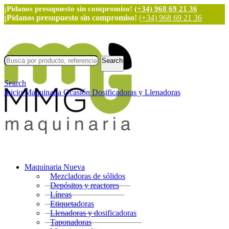
¡Pídanos presupuesto sin compromiso!
(+34) 968 69 21 36
¡Pídanos presupuesto sin compromiso!
(+34) 968 69 21 36
Search
Search
Inicio
Maquinaria Ocasión
Dosificadoras y Llenadoras
Maquinaria Nueva
Mezcladoras de sólidos
Depósitos y reactores
Líneas
Etiquetadoras
Llenadoras y dosificadoras
Taponadoras