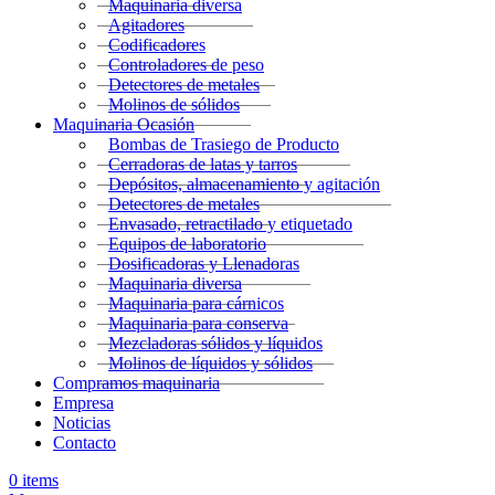
Maquinaria diversa
Agitadores
Codificadores
Controladores de peso
Detectores de metales
Molinos de sólidos
Maquinaria Ocasión
Bombas de Trasiego de Producto
Cerradoras de latas y tarros
Depósitos, almacenamiento y agitación
Detectores de metales
Envasado, retractilado y etiquetado
Equipos de laboratorio
Dosificadoras y Llenadoras
Maquinaria diversa
Maquinaria para cárnicos
Maquinaria para conserva
Mezcladoras sólidos y líquidos
Molinos de líquidos y sólidos
Compramos maquinaria
Empresa
Noticias
Contacto
0
items