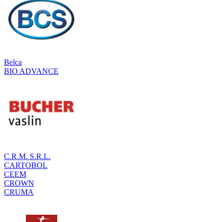
Belca
BIO ADVANCE
C.R.M. S.R.L.
CARTOBOL
CEEM
CROWN
CRUMA