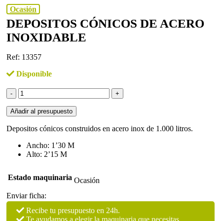
Ocasión
DEPOSITOS CÓNICOS DE ACERO
INOXIDABLE
Ref: 13357
Disponible
Depositos
cónicos
de
Añadir al presupuesto
acero
inoxidable
Depositos cónicos construidos en acero inox de 1.000 litros.
cantidad
Ancho: 1’30 M
Alto: 2’15 M
Estado maquinaria
Ocasión
Enviar ficha:
Recibe tu presupuesto en 24h.
Te ayudamos a elegir la maquinaria que necesitas.