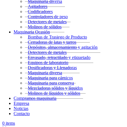
Maquinaria diversa
Agitadores
Codificadores
Controladores de peso
Detectores de metales
Molinos de sólidos
Maquinaria Ocasión
Bombas de Trasiego de Producto
Cerradoras de latas y tarros
Depósitos, almacenamiento y agitación
Detectores de metales
Envasado, retractilado y etiquetado
Equipos de laboratorio
Dosificadoras y Llenadoras
Maquinaria diversa
Maquinaria para cárnicos
Maquinaria para conserva
Mezcladoras sólidos y líquidos
Molinos de líquidos y sólidos
Compramos maquinaria
Empresa
Noticias
Contacto
0
items