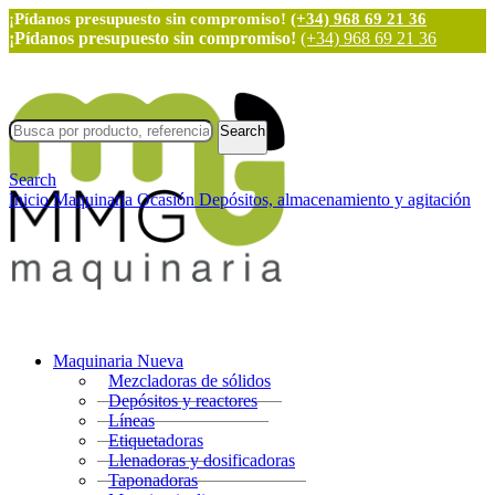
¡Pídanos presupuesto sin compromiso!
(+34) 968 69 21 36
¡Pídanos presupuesto sin compromiso!
(+34) 968 69 21 36
Search
Search
Inicio
Maquinaria Ocasión
Depósitos, almacenamiento y agitación
Maquinaria Nueva
Mezcladoras de sólidos
Depósitos y reactores
Líneas
Etiquetadoras
Llenadoras y dosificadoras
Taponadoras