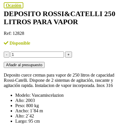
Ocasión
DEPOSITO ROSSI&CATELLI 250
LITROS PARA VAPOR
Ref: 12828
Disponible
Deposito
Rossi&Catelli
250
Añadir al presupuesto
litros
para
Deposito cuece cremas para vapor de 250 litros de capacidad
vapor
Rossi-Catelli. Dispone de 2 sistemas de agitación, rascante y
cantidad
agitación rapida. Instalacion de vapor incorporada. Inox 316
Modelo: Vascamiscelazion
Año: 2003
Peso: 800 kg
Ancho: 1´84 m
Alto: 2´42
Largo: 95 cm