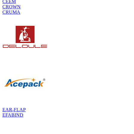
CEEM
CROWN
CRUMA
EAR-FLAP
EFABIND