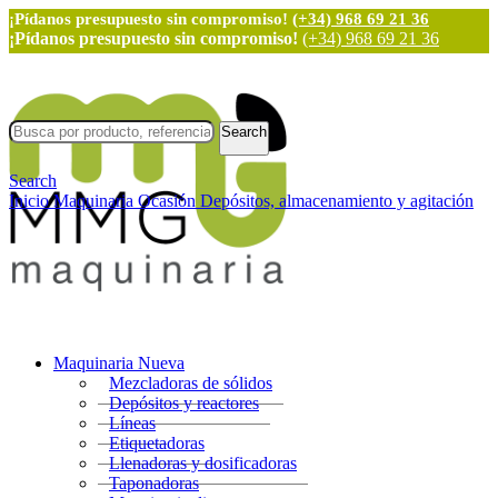
¡Pídanos presupuesto sin compromiso!
(+34) 968 69 21 36
¡Pídanos presupuesto sin compromiso!
(+34) 968 69 21 36
Search
Search
Inicio
Maquinaria Ocasión
Depósitos, almacenamiento y agitación
Maquinaria Nueva
Mezcladoras de sólidos
Depósitos y reactores
Líneas
Etiquetadoras
Llenadoras y dosificadoras
Taponadoras