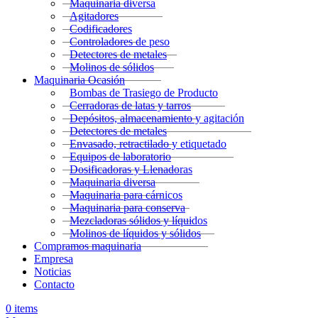
Maquinaria diversa
Agitadores
Codificadores
Controladores de peso
Detectores de metales
Molinos de sólidos
Maquinaria Ocasión
Bombas de Trasiego de Producto
Cerradoras de latas y tarros
Depósitos, almacenamiento y agitación
Detectores de metales
Envasado, retractilado y etiquetado
Equipos de laboratorio
Dosificadoras y Llenadoras
Maquinaria diversa
Maquinaria para cárnicos
Maquinaria para conserva
Mezcladoras sólidos y líquidos
Molinos de líquidos y sólidos
Compramos maquinaria
Empresa
Noticias
Contacto
0
items