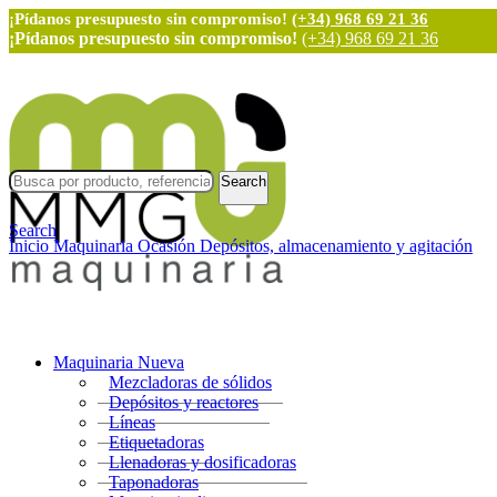
¡Pídanos presupuesto sin compromiso!
(+34) 968 69 21 36
¡Pídanos presupuesto sin compromiso!
(+34) 968 69 21 36
Search
Search
Inicio
Maquinaria Ocasión
Depósitos, almacenamiento y agitación
Maquinaria Nueva
Mezcladoras de sólidos
Depósitos y reactores
Líneas
Etiquetadoras
Llenadoras y dosificadoras
Taponadoras