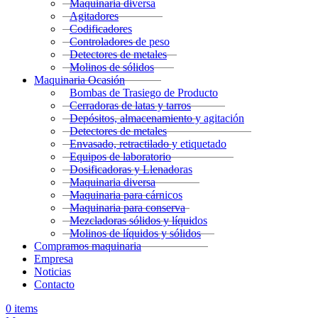
Maquinaria diversa
Agitadores
Codificadores
Controladores de peso
Detectores de metales
Molinos de sólidos
Maquinaria Ocasión
Bombas de Trasiego de Producto
Cerradoras de latas y tarros
Depósitos, almacenamiento y agitación
Detectores de metales
Envasado, retractilado y etiquetado
Equipos de laboratorio
Dosificadoras y Llenadoras
Maquinaria diversa
Maquinaria para cárnicos
Maquinaria para conserva
Mezcladoras sólidos y líquidos
Molinos de líquidos y sólidos
Compramos maquinaria
Empresa
Noticias
Contacto
0
items