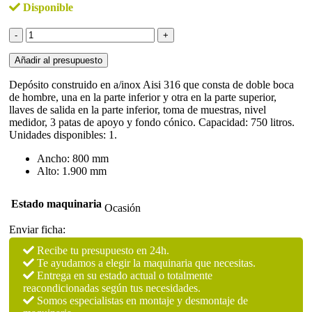
Disponible
Depósito
750
litros
Añadir al presupuesto
en
a/inox
Depósito construido en a/inox Aisi 316 que consta de doble boca
316
de hombre, una en la parte inferior y otra en la parte superior,
sencillo
llaves de salida en la parte inferior, toma de muestras, nivel
cantidad
medidor, 3 patas de apoyo y fondo cónico. Capacidad: 750 litros.
Unidades disponibles: 1.
Ancho: 800 mm
Alto: 1.900 mm
Estado maquinaria
Ocasión
Enviar ficha:
Recibe tu presupuesto en 24h.
Te ayudamos a elegir la maquinaria que necesitas.
Entrega en su estado actual o totalmente
reacondicionadas según tus necesidades.
Somos especialistas en montaje y desmontaje de