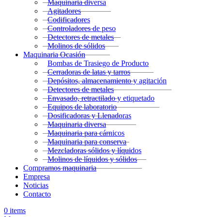
Maquinaria diversa
Agitadores
Codificadores
Controladores de peso
Detectores de metales
Molinos de sólidos
Maquinaria Ocasión
Bombas de Trasiego de Producto
Cerradoras de latas y tarros
Depósitos, almacenamiento y agitación
Detectores de metales
Envasado, retractilado y etiquetado
Equipos de laboratorio
Dosificadoras y Llenadoras
Maquinaria diversa
Maquinaria para cárnicos
Maquinaria para conserva
Mezcladoras sólidos y líquidos
Molinos de líquidos y sólidos
Compramos maquinaria
Empresa
Noticias
Contacto
0
items