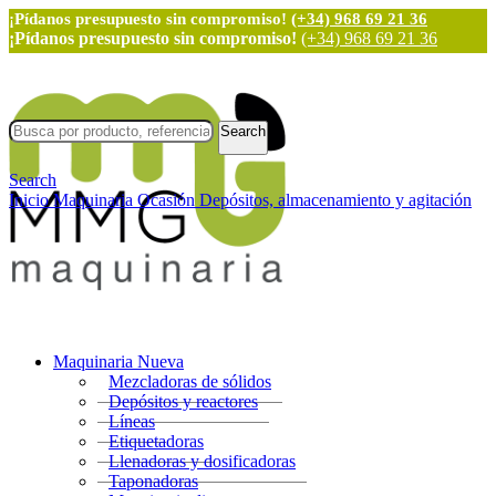
¡Pídanos presupuesto sin compromiso!
(+34) 968 69 21 36
¡Pídanos presupuesto sin compromiso!
(+34) 968 69 21 36
Search
Search
Inicio
Maquinaria Ocasión
Depósitos, almacenamiento y agitación
Maquinaria Nueva
Mezcladoras de sólidos
Depósitos y reactores
Líneas
Etiquetadoras
Llenadoras y dosificadoras
Taponadoras