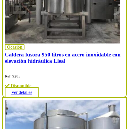
Ocasión
Caldera fusora 950 litros en acero inoxidable con
elevación hidráulica Lleal
Ref: 9285
Disponible
Ver detalles