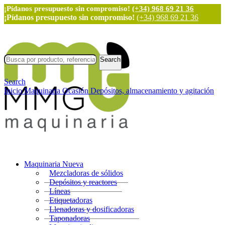
¡Pídanos presupuesto sin compromiso!
(+34) 968 69 21 36
¡Pídanos presupuesto sin compromiso!
(+34) 968 69 21 36
Search
Search
Inicio
Maquinaria Ocasión
Depósitos, almacenamiento y agitación
Maquinaria Nueva
Mezcladoras de sólidos
Depósitos y reactores
Líneas
Etiquetadoras
Llenadoras y dosificadoras
Taponadoras