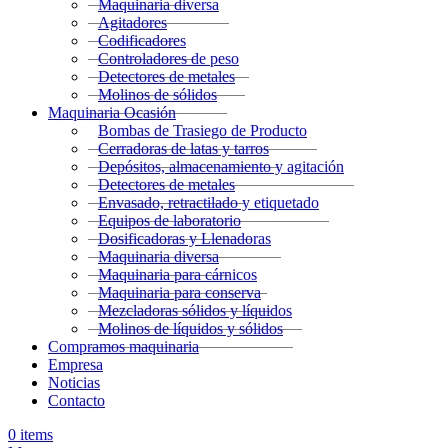
Maquinaria diversa
Agitadores
Codificadores
Controladores de peso
Detectores de metales
Molinos de sólidos
Maquinaria Ocasión
Bombas de Trasiego de Producto
Cerradoras de latas y tarros
Depósitos, almacenamiento y agitación
Detectores de metales
Envasado, retractilado y etiquetado
Equipos de laboratorio
Dosificadoras y Llenadoras
Maquinaria diversa
Maquinaria para cárnicos
Maquinaria para conserva
Mezcladoras sólidos y líquidos
Molinos de líquidos y sólidos
Compramos maquinaria
Empresa
Noticias
Contacto
0
items