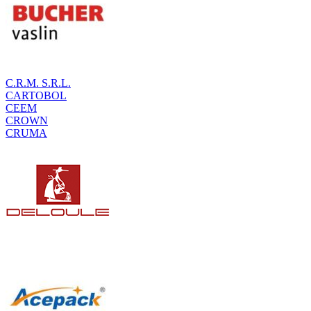
C.R.M. S.R.L.
CARTOBOL
CEEM
CROWN
CRUMA