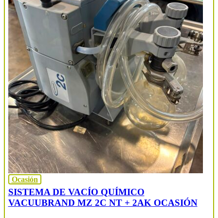
Ocasión
SISTEMA DE VACÍO QUÍMICO
VACUUBRAND MZ 2C NT + 2AK OCASIÓN