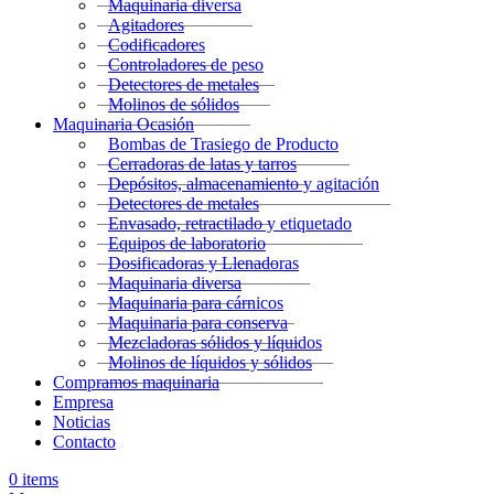
Maquinaria diversa
Agitadores
Codificadores
Controladores de peso
Detectores de metales
Molinos de sólidos
Maquinaria Ocasión
Bombas de Trasiego de Producto
Cerradoras de latas y tarros
Depósitos, almacenamiento y agitación
Detectores de metales
Envasado, retractilado y etiquetado
Equipos de laboratorio
Dosificadoras y Llenadoras
Maquinaria diversa
Maquinaria para cárnicos
Maquinaria para conserva
Mezcladoras sólidos y líquidos
Molinos de líquidos y sólidos
Compramos maquinaria
Empresa
Noticias
Contacto
0
items