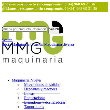
¡Pídanos presupuesto sin compromiso!
(+34) 968 69 21 36
¡Pídanos presupuesto sin compromiso!
(+34) 968 69 21 36
Search
Search
Inicio
Maquinaria Ocasión
Maquinaria diversa
Maquinaria Nueva
Mezcladoras de sólidos
Depósitos y reactores
Líneas
Etiquetadoras
Llenadoras y dosificadoras
Taponadoras