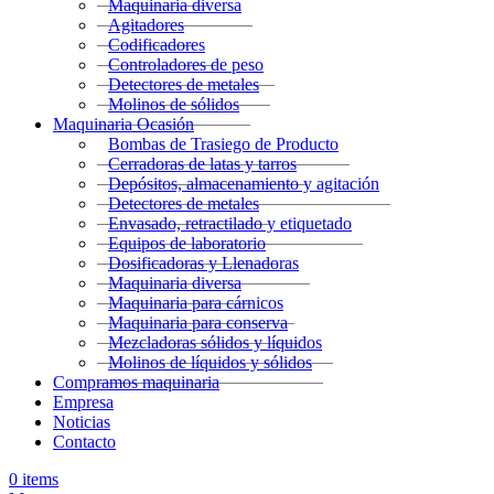
Maquinaria diversa
Agitadores
Codificadores
Controladores de peso
Detectores de metales
Molinos de sólidos
Maquinaria Ocasión
Bombas de Trasiego de Producto
Cerradoras de latas y tarros
Depósitos, almacenamiento y agitación
Detectores de metales
Envasado, retractilado y etiquetado
Equipos de laboratorio
Dosificadoras y Llenadoras
Maquinaria diversa
Maquinaria para cárnicos
Maquinaria para conserva
Mezcladoras sólidos y líquidos
Molinos de líquidos y sólidos
Compramos maquinaria
Empresa
Noticias
Contacto
0
items