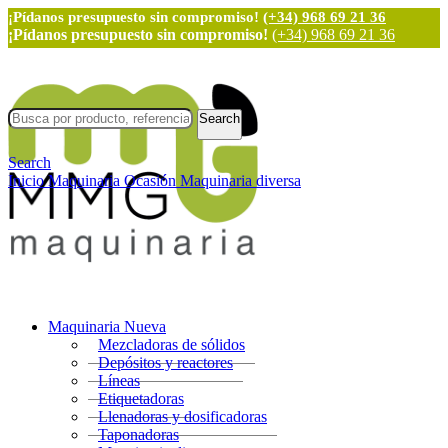
¡Pídanos presupuesto sin compromiso!
(+34) 968 69 21 36
¡Pídanos presupuesto sin compromiso!
(+34) 968 69 21 36
Search
Search
Inicio
Maquinaria Ocasión
Maquinaria diversa
Maquinaria Nueva
Mezcladoras de sólidos
Depósitos y reactores
Líneas
Etiquetadoras
Llenadoras y dosificadoras
Taponadoras