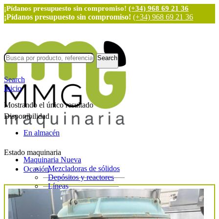
¡Pídanos presupuesto sin compromiso!
(+34) 968 69 21 36
¡Pídanos presupuesto sin compromiso!
(+34) 968 69 21 36
Search
Search
Inicio
Mostrando el único resultado
Disponibilidad
En almacén
Estado maquinaria
Maquinaria Nueva
Mezcladoras de sólidos
Ocasión
Depósitos y reactores
Líneas
Etiquetadoras
Llenadoras y dosificadoras
Taponadoras