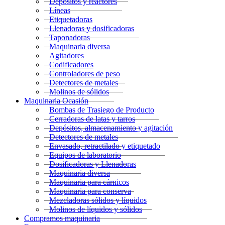
Depósitos y reactores
Líneas
Etiquetadoras
Llenadoras y dosificadoras
Taponadoras
Maquinaria diversa
Agitadores
Codificadores
Controladores de peso
Detectores de metales
Molinos de sólidos
Maquinaria Ocasión
Bombas de Trasiego de Producto
Cerradoras de latas y tarros
Depósitos, almacenamiento y agitación
Detectores de metales
Envasado, retractilado y etiquetado
Equipos de laboratorio
Dosificadoras y Llenadoras
Maquinaria diversa
Maquinaria para cárnicos
Maquinaria para conserva
Mezcladoras sólidos y líquidos
Molinos de líquidos y sólidos
Compramos maquinaria