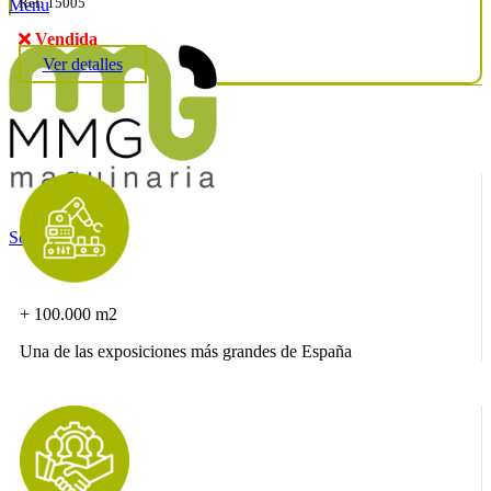
Ref: 15005
Menu
Vendida
Ver detalles
Search
+ 100.000 m2
Una de las exposiciones más grandes de España