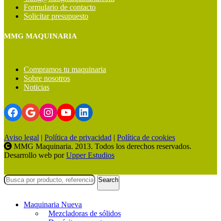
Formulario de contacto
Solicitar presupuesto
MMG MAQUINARIA
Compramos tu maquinaria
Sobre nosotros
Noticias
Facebook
Google
Instagram
YouTube
LinkedIn
Aviso legal
|
Política de privacidad
|
Política de cookies
MMG Maquinaria. 2013. Todos los derechos reservados.
Desarrollo web por
Upper Estudios
Search
Maquinaria Nueva
Mezcladoras de sólidos