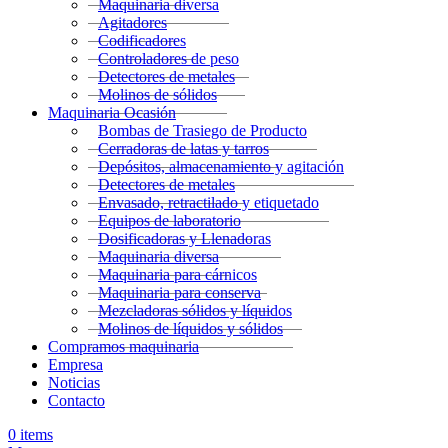
Maquinaria diversa
Agitadores
Codificadores
Controladores de peso
Detectores de metales
Molinos de sólidos
Maquinaria Ocasión
Bombas de Trasiego de Producto
Cerradoras de latas y tarros
Depósitos, almacenamiento y agitación
Detectores de metales
Envasado, retractilado y etiquetado
Equipos de laboratorio
Dosificadoras y Llenadoras
Maquinaria diversa
Maquinaria para cárnicos
Maquinaria para conserva
Mezcladoras sólidos y líquidos
Molinos de líquidos y sólidos
Compramos maquinaria
Empresa
Noticias
Contacto
0
items