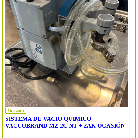
Ocasión
SISTEMA DE VACÍO QUÍMICO
VACUUBRAND MZ 2C NT + 2AK OCASIÓN