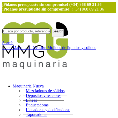
¡Pídanos presupuesto sin compromiso!
(+34) 968 69 21 36
¡Pídanos presupuesto sin compromiso!
(+34) 968 69 21 36
Search
Search
Inicio
Maquinaria Ocasión
Molinos de líquidos y sólidos
Maquinaria Nueva
Mezcladoras de sólidos
Depósitos y reactores
Líneas
Etiquetadoras
Llenadoras y dosificadoras
Taponadoras