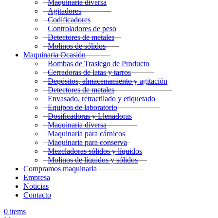
Maquinaria diversa
Agitadores
Codificadores
Controladores de peso
Detectores de metales
Molinos de sólidos
Maquinaria Ocasión
Bombas de Trasiego de Producto
Cerradoras de latas y tarros
Depósitos, almacenamiento y agitación
Detectores de metales
Envasado, retractilado y etiquetado
Equipos de laboratorio
Dosificadoras y Llenadoras
Maquinaria diversa
Maquinaria para cárnicos
Maquinaria para conserva
Mezcladoras sólidos y líquidos
Molinos de líquidos y sólidos
Compramos maquinaria
Empresa
Noticias
Contacto
0
items