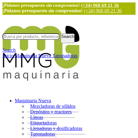
¡Pídanos presupuesto sin compromiso!
(+34) 968 69 21 36
¡Pídanos presupuesto sin compromiso!
(+34) 968 69 21 36
Search
Search
Inicio
Maquinaria Nueva
Taponadoras
Maquinaria Nueva
Mezcladoras de sólidos
Depósitos y reactores
Líneas
Etiquetadoras
Llenadoras y dosificadoras
Taponadoras