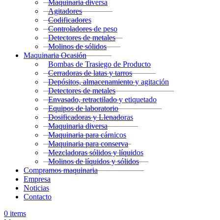
Maquinaria diversa
Agitadores
Codificadores
Controladores de peso
Detectores de metales
Molinos de sólidos
Maquinaria Ocasión
Bombas de Trasiego de Producto
Cerradoras de latas y tarros
Depósitos, almacenamiento y agitación
Detectores de metales
Envasado, retractilado y etiquetado
Equipos de laboratorio
Dosificadoras y Llenadoras
Maquinaria diversa
Maquinaria para cárnicos
Maquinaria para conserva
Mezcladoras sólidos y líquidos
Molinos de líquidos y sólidos
Compramos maquinaria
Empresa
Noticias
Contacto
0
items