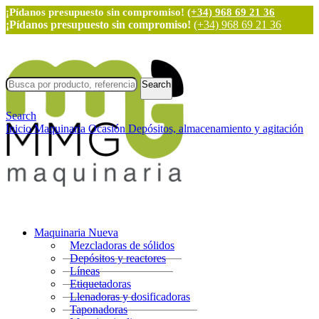
¡Pídanos presupuesto sin compromiso!
(+34) 968 69 21 36
¡Pídanos presupuesto sin compromiso!
(+34) 968 69 21 36
Search
Search
Inicio
Maquinaria Ocasión
Depósitos, almacenamiento y agitación
Maquinaria Nueva
Mezcladoras de sólidos
Depósitos y reactores
Líneas
Etiquetadoras
Llenadoras y dosificadoras
Taponadoras