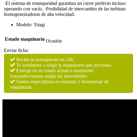
·El sistema de estanqueidad garantiza un cierre perfecto incluso
operando con vacío. ·Posibilidad de intercambio de las turbinas
homogeneizadoras de alta velocidad.
Modelo: Triagi
Estado maquinaria
Ocasión
Enviar ficha:
Recibe tu presupuesto en 24h.
Te ayudamos a elegir la maquinaria que necesitas.
Entrega en su estado actual o totalmente
reacondicionadas según tus necesidades.
Somos especialistas en montaje y desmontaje de
maquinaria.