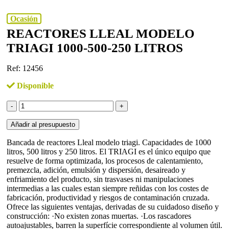
Ocasión
REACTORES LLEAL MODELO
TRIAGI 1000-500-250 LITROS
Ref: 12456
Disponible
Reactores
LLEAL
modelo
Añadir al presupuesto
Triagi
1000-
Bancada de reactores Lleal modelo triagi. Capacidades de 1000
500-
litros, 500 litros y 250 litros. El TRIAGI es el único equipo que
250
resuelve de forma optimizada, los procesos de calentamiento,
litros
premezcla, adición, emulsión y dispersión, desaireado y
cantidad
enfriamiento del producto, sin trasvases ni manipulaciones
intermedias a las cuales estan siempre reñidas con los costes de
fabricación, productividad y riesgos de contaminación cruzada.
Ofrece las siguientes ventajas, derivadas de su cuidadoso diseño y
construcción: ·No existen zonas muertas. ·Los rascadores
autoajustables, barren la superfície correspondiente al volumen útil.