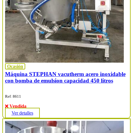
Ocasión
Máquina STEPHAN vacutherm acero inoxidable
con bomba de emulsion capacidad 450 litros
Ref: 8611
Vendida
Ver detalles