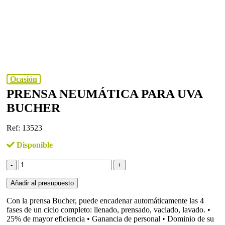
Ocasión
PRENSA NEUMÁTICA PARA UVA
BUCHER
Ref: 13523
Disponible
Prensa
neumática
para
Añadir al presupuesto
uva
BUCHER
Con la prensa Bucher, puede encadenar automáticamente las 4
cantidad
fases de un ciclo completo: llenado, prensado, vaciado, lavado. •
25% de mayor eficiencia • Ganancia de personal • Dominio de su