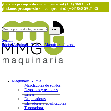
¡Pídanos presupuesto sin compromiso!
(+34) 968 69 21 36
¡Pídanos presupuesto sin compromiso!
(+34) 968 69 21 36
Search
Search
Inicio
Maquinaria Ocasión
Maquinaria diversa
Maquinaria Nueva
Mezcladoras de sólidos
Depósitos y reactores
Líneas
Etiquetadoras
Llenadoras y dosificadoras
Taponadoras