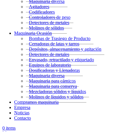
Maquinaria diversa
Agitadores
Codificadores
Controladores de peso
Detectores de metales
Molinos de sólidos
Maquinaria Ocasión
Bombas de Trasiego de Producto
Cerradoras de latas y tarros
Depósitos, almacenamiento y agitación
Detectores de metales
Envasado, retractilado y etiquetado
Equipos de laboratorio
Dosificadoras y Llenadoras
Maquinaria diversa
Maquinaria para cárnicos
Maquinaria para conserva
Mezcladoras sólidos y líquidos
Molinos de líquidos y sólidos
Compramos maquinaria
Empresa
Noticias
Contacto
0
items