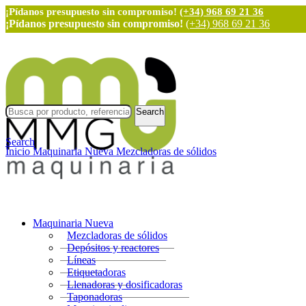
¡Pídanos presupuesto sin compromiso!
(+34) 968 69 21 36
¡Pídanos presupuesto sin compromiso!
(+34) 968 69 21 36
Search
Search
Inicio
Maquinaria Nueva
Mezcladoras de sólidos
Maquinaria Nueva
Mezcladoras de sólidos
Depósitos y reactores
Líneas
Etiquetadoras
Llenadoras y dosificadoras
Taponadoras