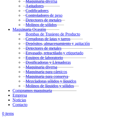
Maquinaria diversa
Agitadores
Codificadores
Controladores de peso
Detectores de metales
Molinos de sólidos
Maquinaria Ocasión
Bombas de Trasiego de Producto
Cerradoras de latas y tarros
Depósitos, almacenamiento y agitación
Detectores de metales
Envasado, retractilado y etiquetado
Equipos de laboratorio
Dosificadoras y Llenadoras
Maquinaria diversa
Maquinaria para cárnicos
Maquinaria para conserva
Mezcladoras sólidos y líquidos
Molinos de líquidos y sólidos
Compramos maquinaria
Empresa
Noticias
Contacto
0
items